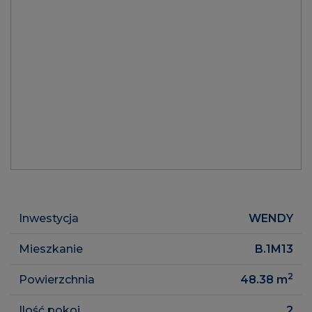
Inwestycja
WENDY
Mieszkanie
B.1M13
2
Powierzchnia
48.38
m
Ilość pokoi
2