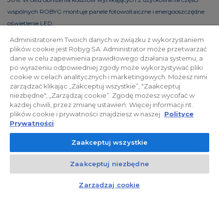
wspólnych ROBYG montuje panele fotowoltaiczne i energooszczędne
oświetlenie LED.
Administratorem Twoich danych w związku z wykorzystaniem
plików cookie jest Robyg SA. Administrator może przetwarzać
dane w celu zapewnienia prawidłowego działania systemu, a
Polityka prywatności
Relacje inwestorskie
po wyrażeniu odpowiedniej zgody może wykorzystywać pliki
cookie w celach analitycznych i marketingowych. Możesz nimi
zarządzać klikając „Zakceptuj wszystkie”, "Zaakceptuj
Facebook
niezbędne", „Zarządzaj cookie”. Zgodę możesz wycofać w
każdej chwili, przez zmianę ustawień. Więcej informacji nt.
plików cookie i prywatności znajdziesz w naszej
Polityce
© 2026 ROBYG. Wszystkie prawa zastrzeżone. Powyższa oferta i
Prywatności
przedstawione materiały graficzne mają charakter jedynie
Zaakceptuj wszystkie
informacyjny, nie mogą być traktowane jako ostateczne projekty
realizacyjne, nie stanowią również oferty handlowej w rozumieniu art.
Zaakceptuj niezbędne
66 §1 Kodeksu Cywilnego oraz innych właściwych przepisów prawnych.
Kontakt
Czat z doradcą
Zarządzaj cookie