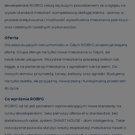
deweloperskie ROBYG cieszą się dużym powodzeniem ze względu na
wysoki standard mieszkań, kompleksową obsługę klienta - pomoc w
procesie kredytowania i możliwość wykończenia mieszkania pod klucz -
oraz rzetelnych i solidnych wykonawców.
Oferta
Dla poszukujących nieruchomości w Gdyni ROBYG proponuje bogatą
ofertę. Grupa oferuje nie tylko nowe mieszkania w Gdyni, ale
także lokale usługowe. Wszystkie mieszkania posiadają balkon lub
loggie, a na parterze są mieszkania z ogródkiem lub tarasem. Do
nowych domów przynależą, tarasy, balkony oraz ogródki. Budujemy
nie tylko osiedla, ale przyjazną, nowoczesną i funkcjonalną przestrzeń
do życia.
Co wyróżnia ROBYG
ROBYG od lat jest pionierem wprowadzającym nowe standardy na
rynku deweloperskim. Jako pierwszy oferował w standardzie, bez
dodatkowych opłat, system SMART HOUSE - dom inteligentny. Takie
rozwiązanie pozwala obniżyć koszty eksploatacji mieszkania nawet o
30%. W celu obniżenia kosztów wynikających z użytkowania części