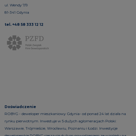
ul. Wendy 7/9
81-341 Gdynia
tel. +48 58 333 12 12
Doświadczenie
ROBYG - deweloper mieszkaniowy Gdynia- od ponad 24 lat działa na
rynku pierwotnym. Inwestuje w 5 dużych aglomeracjach Polski:
Warszawie, Trójmieście, Wrocławiu, Poznaniu i Łodzi. Inwestycje
deweloperskie ROBYG cieszą się dużym powodzeniem ze względu na