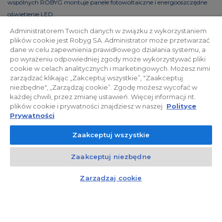
wspólnych ROBYG montuje panele fotowoltaiczne i energooszczędne
oświetlenie LED.
Administratorem Twoich danych w związku z wykorzystaniem
plików cookie jest Robyg SA. Administrator może przetwarzać
dane w celu zapewnienia prawidłowego działania systemu, a
Polityka prywatności
Relacje inwestorskie
po wyrażeniu odpowiedniej zgody może wykorzystywać pliki
cookie w celach analitycznych i marketingowych. Możesz nimi
zarządzać klikając „Zakceptuj wszystkie”, "Zaakceptuj
Facebook
niezbędne", „Zarządzaj cookie”. Zgodę możesz wycofać w
każdej chwili, przez zmianę ustawień. Więcej informacji nt.
plików cookie i prywatności znajdziesz w naszej
Polityce
© 2026 ROBYG. Wszystkie prawa zastrzeżone. Powyższa oferta i
Prywatności
przedstawione materiały graficzne mają charakter jedynie
Zaakceptuj wszystkie
informacyjny, nie mogą być traktowane jako ostateczne projekty
realizacyjne, nie stanowią również oferty handlowej w rozumieniu art.
Zaakceptuj niezbędne
66 §1 Kodeksu Cywilnego oraz innych właściwych przepisów prawnych.
Kontakt
Czat z doradcą
Zarządzaj cookie