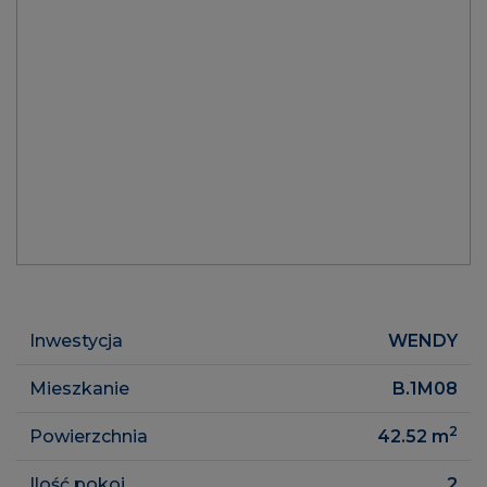
Inwestycja
WENDY
Mieszkanie
B.1M08
2
Powierzchnia
42.52
m
Ilość pokoi
2