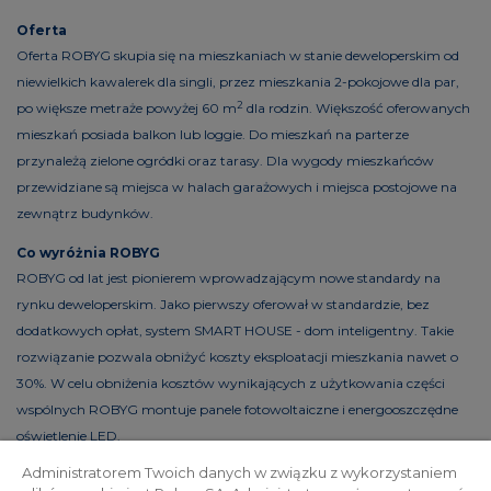
Oferta
Oferta ROBYG skupia się na mieszkaniach w stanie deweloperskim od
niewielkich kawalerek dla singli, przez mieszkania 2-pokojowe dla par,
2
po większe metraże powyżej 60 m
dla rodzin. Większość oferowanych
mieszkań posiada balkon lub loggie. Do mieszkań na parterze
przynależą zielone ogródki oraz tarasy. Dla wygody mieszkańców
przewidziane są miejsca w halach garażowych i miejsca postojowe na
zewnątrz budynków.
Co wyróżnia ROBYG
ROBYG od lat jest pionierem wprowadzającym nowe standardy na
rynku deweloperskim. Jako pierwszy oferował w standardzie, bez
dodatkowych opłat, system SMART HOUSE - dom inteligentny. Takie
rozwiązanie pozwala obniżyć koszty eksploatacji mieszkania nawet o
30%. W celu obniżenia kosztów wynikających z użytkowania części
wspólnych ROBYG montuje panele fotowoltaiczne i energooszczędne
oświetlenie LED.
Administratorem Twoich danych w związku z wykorzystaniem