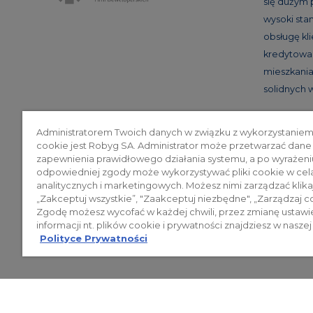
się dużym
wysoki st
obsługę kl
kredytowan
mieszkania 
solidnych
Administratorem Twoich danych w związku z wykorzystaniem
cookie jest Robyg SA. Administrator może przetwarzać dane
Poli
zapewnienia prawidłowego działania systemu, a po wyrażeni
odpowiedniej zgody może wykorzystywać pliki cookie w cel
analitycznych i marketingowych. Możesz nimi zarządzać klika
„Zakceptuj wszystkie”, "Zaakceptuj niezbędne", „Zarządzaj c
© 2026 ROBYG. Wszystkie prawa zas
Zgodę możesz wycofać w każdej chwili, przez zmianę ustawi
mogą być traktowane jako ostateczne
informacji nt. plików cookie i prywatności znajdziesz w naszej
Polityce Prywatności