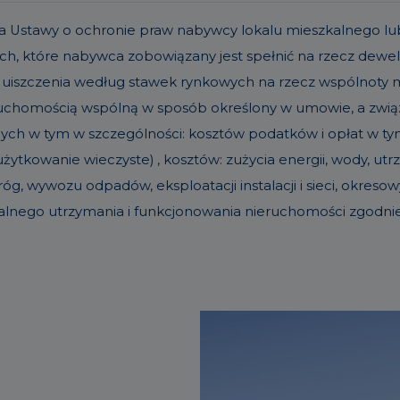
t. 19a Ustawy o ochronie praw nabywcy lokalu mieszkalneg
h, które nabywca zobowiązany jest spełnić na rzecz dew
 uiszczenia według stawek rynkowych na rzecz wspólnoty
eruchomością wspólną w sposób określony w umowie, a zw
nych w tym w szczególności: kosztów podatków i opłat w tym 
ytkowanie wieczyste) , kosztów: zużycia energii, wody, u
g, wywozu odpadów, eksploatacji instalacji i sieci, okre
alnego utrzymania i funkcjonowania nieruchomości zgodn