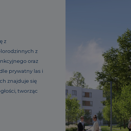
ę z
lorodzinnych z
unkcyjnego oraz
le prywatny las i
ch znajduje się
głości, tworząc