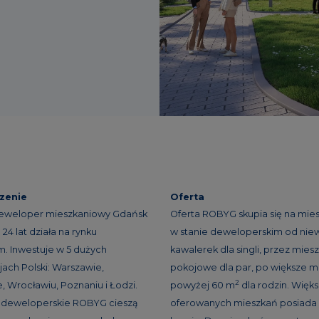
zenie
Oferta
eweloper mieszkaniowy Gdańsk
Oferta ROBYG skupia się na mie
24 lat działa na rynku
w stanie deweloperskim od niew
. Inwestuje w 5 dużych
kawalerek dla singli, przez miesz
ach Polski: Warszawie,
pokojowe dla par, po większe m
2
, Wrocławiu, Poznaniu i Łodzi.
powyżej 60 m
dla rodzin. Więk
e deweloperskie ROBYG cieszą
oferowanych mieszkań posiada 