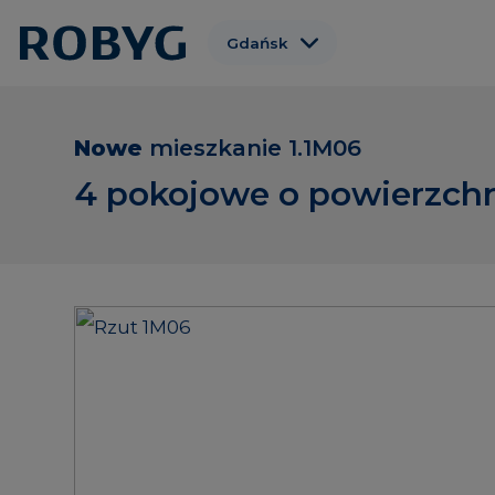
Gdańsk
Warszawa
Wrocław
Nowe
mieszkanie
1.1M06
Poznań
4 pokojowe o powierzchn
Gdynia
Łódź