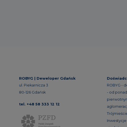
ROBYG |
Deweloper Gdańsk
Doświadc
ul. Piekarnicza 3
ROBYG - d
80-126 Gdańsk
- od ponad 
pierwotnym
tel. +48 58 333 12 12
aglomeracj
Trójmieście
Inwestycj