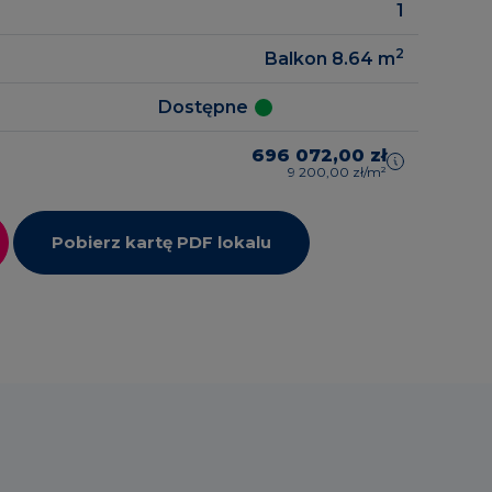
1
2
Balkon 8.64
m
zrealizowane
gowe
Dostępne
696 072,00 zł
9 200,00 zł/m²
Pobierz kartę PDF lokalu