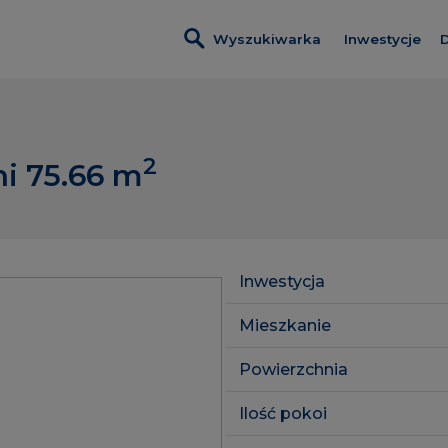
Wyszukiwarka
Inwestycje
D
Wszystkie i
Nadmotławi
2
i 75.66
m
Nowa Wało
Kobieli 4
Leszczyński
Inwestycja
Szumilas
Mieszkanie
ROSA Resid
Powierzchnia
Lawendowe
Ilość pokoi
Pas Startow