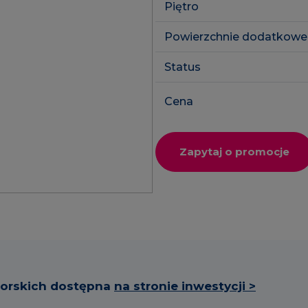
Piętro
SkyPoint
Powierzchnie dodatkowe
Inwestycje 
Lokale usłu
Status
Cena
Zapytaj o promocje
torskich dostępna
na stronie inwestycji >