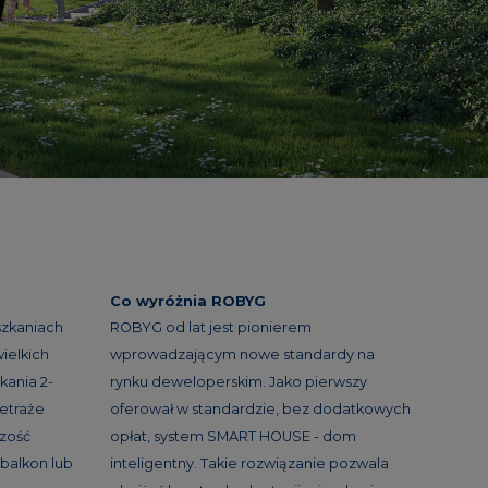
Co wyróżnia ROBYG
szkaniach
ROBYG od lat jest pionierem
ielkich
wprowadzającym nowe standardy na
kania 2-
rynku deweloperskim. Jako pierwszy
etraże
oferował w standardzie, bez dodatkowych
szość
opłat, system SMART HOUSE - dom
balkon lub
inteligentny. Takie rozwiązanie pozwala