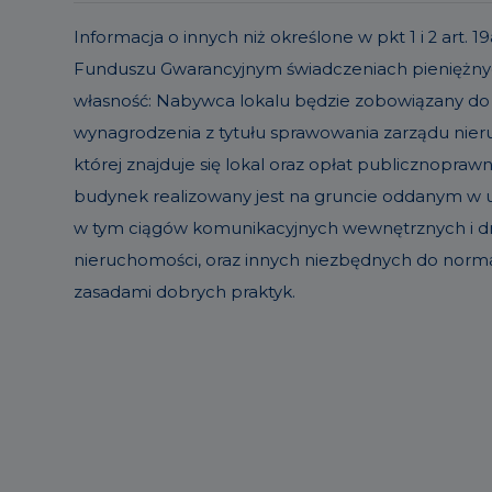
Informacja o innych niż określone w pkt 1 i 2 ar
Funduszu Gwarancyjnym świadczeniach pieniężnyc
własność: Nabywca lokalu będzie zobowiązany do
wynagrodzenia z tytułu sprawowania zarządu ni
której znajduje się lokal oraz opłat publicznopraw
budynek realizowany jest na gruncie oddanym w uż
w tym ciągów komunikacyjnych wewnętrznych i dró
nieruchomości, oraz innych niezbędnych do norm
zasadami dobrych praktyk.