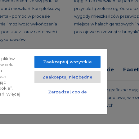
 powodzeniem ze względu na
loggie. Do mieszkań na parterz
andard mieszkań, kompleksową
przynależą zielone ogródki oraz 
ienta - pomoc w procesie
wygody mieszkańców przewidzi
ia i możliwość wykończenia
miejsca w halach garażowych i 
pod klucz - oraz rzetelnych i
postojowe na zewnątrz budynk
 wykonawców.
 plików
Zaakceptuj wszystkie
 w celu
tyka prywatności
Relacje inwestorskie
Face
u
ach
Zaakceptuj niezbędne
jąc
ookie”.
trzeżone. Powyższa oferta i przedstawione materiały graficzne mają c
Zarządzaj cookie
eń. Więcej
 projekty realizacyjne, nie stanowią również oferty handlowej w roz
oraz innych właściwych przepisów prawnych.