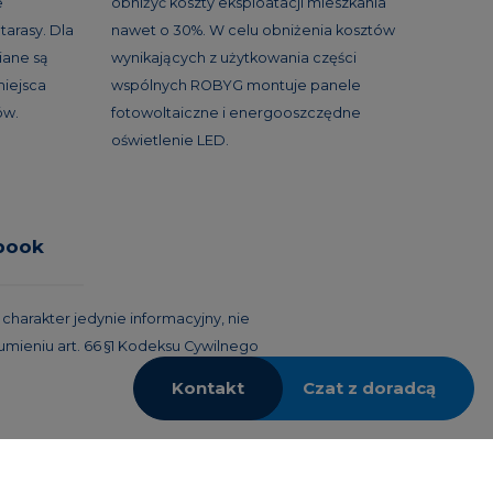
e
obniżyć koszty eksploatacji mieszkania
tarasy. Dla
nawet o 30%. W celu obniżenia kosztów
ane są
wynikających z użytkowania części
miejsca
wspólnych ROBYG montuje panele
ów.
fotowoltaiczne i energooszczędne
oświetlenie LED.
book
harakter jedynie informacyjny, nie
umieniu art. 66 §1 Kodeksu Cywilnego
Kontakt
Czat z doradcą