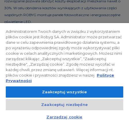
rozwiązanie pozwala obniżyć koszty eksploatacji mieszkania nawet o
30%. W celu obniżenia kosztów wynikających z użytkowania części
wspólnych ROBYG montuje panele fotowoltaiczne i energooszczędne
oświetlenie LED.
Administratorem Twoich danych w związku z wykorzystaniem
plików cookie jest Robyg SA. Administrator może przetwarzać
dane w celu zapewnienia prawidłowego działania systemu, a
Polityka prywatności
Relacje inwestorskie
po wyrażeniu odpowiedniej zgody może wykorzystywać pliki
cookie w celach analitycznych i marketingowych. Możesz nimi
zarządzać klikając „Zakceptuj wszystkie”, "Zaakceptuj
Facebook
niezbędne", „Zarządzaj cookie”. Zgodę możesz wycofać w
każdej chwili, przez zmianę ustawień. Więcej informacji nt.
plików cookie i prywatności znajdziesz w naszej
Polityce
© 2026 ROBYG. Wszystkie prawa zastrzeżone. Powyższa oferta i
Prywatności
przedstawione materiały graficzne mają charakter jedynie
Zaakceptuj wszystkie
informacyjny, nie mogą być traktowane jako ostateczne projekty
realizacyjne, nie stanowią również oferty handlowej w rozumieniu art.
Zaakceptuj niezbędne
66 §1 Kodeksu Cywilnego oraz innych właściwych przepisów prawnych.
Kontakt
Czat z doradcą
Zarządzaj cookie