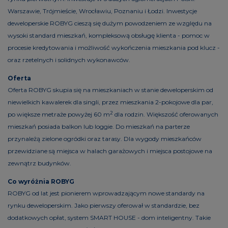
Warszawie, Trójmieście, Wrocławiu, Poznaniu i Łodzi. Inwestycje
deweloperskie ROBYG cieszą się dużym powodzeniem ze względu na
wysoki standard mieszkań, kompleksową obsługę klienta - pomoc w
procesie kredytowania i możliwość wykończenia mieszkania pod klucz -
oraz rzetelnych i solidnych wykonawców.
Oferta
Oferta ROBYG skupia się na mieszkaniach w stanie deweloperskim od
niewielkich kawalerek dla singli, przez mieszkania 2-pokojowe dla par,
2
po większe metraże powyżej 60 m
dla rodzin. Większość oferowanych
mieszkań posiada balkon lub loggie. Do mieszkań na parterze
przynależą zielone ogródki oraz tarasy. Dla wygody mieszkańców
przewidziane są miejsca w halach garażowych i miejsca postojowe na
zewnątrz budynków.
Co wyróżnia ROBYG
ROBYG od lat jest pionierem wprowadzającym nowe standardy na
rynku deweloperskim. Jako pierwszy oferował w standardzie, bez
dodatkowych opłat, system SMART HOUSE - dom inteligentny. Takie