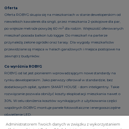
Oferta
Oferta ROBYG skupia się na mieszkaniach w stanie deweloperskim od
niewielkich kawalerek dla singli, przez mieszkania 2-pokojowe dla par,
2
po większe metraże powyżej 60 m
dla rodzin. Większość oferowanych
mieszkań posiada balkon lub loggie. Do mieszkań na parterze
przynależą zielone ogródki oraz tarasy. Dla wygody mieszkańców
przewidziane są miejsca w halach garażowych i miejsca postojowe na
zewnątrz budynków.
Co wyróżnia ROBYG
ROBYG od lat jest pionierem wprowadzającym nowe standardy na
rynku deweloperskim. Jako pierwszy oferował w standardzie, bez
dodatkowych opłat, system SMART HOUSE - dom inteligentny. Takie
rozwiązanie pozwala obniżyć koszty eksploatacji mieszkania nawet o
30%. W celu obniżenia kosztów wynikających z użytkowania części
wspólnych ROBYG montuje panele fotowoltaiczne i energooszczędne
oświetlenie LED.
Administratorem Twoich danych w związku z wykorzystaniem