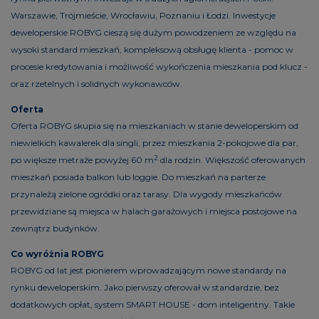
Warszawie, Trójmieście, Wrocławiu, Poznaniu i Łodzi. Inwestycje
deweloperskie ROBYG cieszą się dużym powodzeniem ze względu na
wysoki standard mieszkań, kompleksową obsługę klienta - pomoc w
procesie kredytowania i możliwość wykończenia mieszkania pod klucz -
oraz rzetelnych i solidnych wykonawców.
Oferta
Oferta ROBYG skupia się na mieszkaniach w stanie deweloperskim od
niewielkich kawalerek dla singli, przez mieszkania 2-pokojowe dla par,
2
po większe metraże powyżej 60 m
dla rodzin. Większość oferowanych
mieszkań posiada balkon lub loggie. Do mieszkań na parterze
przynależą zielone ogródki oraz tarasy. Dla wygody mieszkańców
przewidziane są miejsca w halach garażowych i miejsca postojowe na
zewnątrz budynków.
Co wyróżnia ROBYG
ROBYG od lat jest pionierem wprowadzającym nowe standardy na
rynku deweloperskim. Jako pierwszy oferował w standardzie, bez
dodatkowych opłat, system SMART HOUSE - dom inteligentny. Takie