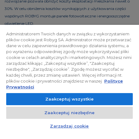
rozwiązanie pozwala obniżyć koszty eksploatacji mieszkania nawet o
30%. W celu obniżenia kosztów wynikających z użytkowania części
wspólnych ROBYG montuje panele fotowoltaiczne i energooszczędne
oświetlenie LED.
Administratorem Twoich danych w związku z wykorzystaniem
plików cookie jest Robyg SA. Administrator może przetwarzać
dane w celu zapewnienia prawidłowego działania systemu, a
Polityka prywatności
Relacje inwestorskie
po wyrażeniu odpowiedniej zgody może wykorzystywać pliki
cookie w celach analitycznych i marketingowych. Możesz nimi
zarządzać klikając „Zakceptuj wszystkie”, "Zaakceptuj
Facebook
niezbędne", „Zarządzaj cookie”. Zgodę możesz wycofać w
każdej chwili, przez zmianę ustawień. Więcej informacji nt.
plików cookie i prywatności znajdziesz w naszej
Polityce
© 2026 ROBYG. Wszystkie prawa zastrzeżone. Powyższa oferta i
Prywatności
przedstawione materiały graficzne mają charakter jedynie
Zaakceptuj wszystkie
informacyjny, nie mogą być traktowane jako ostateczne projekty
realizacyjne, nie stanowią również oferty handlowej w rozumieniu art.
Zaakceptuj niezbędne
66 §1 Kodeksu Cywilnego oraz innych właściwych przepisów prawnych.
Kontakt
Czat z doradcą
Zarządzaj cookie