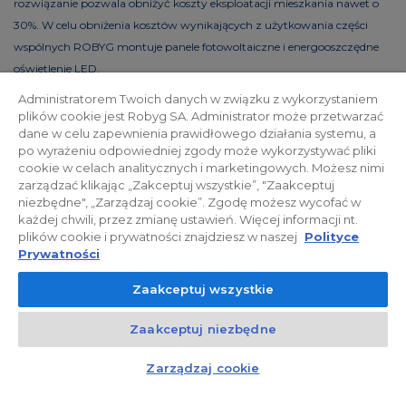
rozwiązanie pozwala obniżyć koszty eksploatacji mieszkania nawet o
30%. W celu obniżenia kosztów wynikających z użytkowania części
wspólnych ROBYG montuje panele fotowoltaiczne i energooszczędne
oświetlenie LED.
Administratorem Twoich danych w związku z wykorzystaniem
plików cookie jest Robyg SA. Administrator może przetwarzać
dane w celu zapewnienia prawidłowego działania systemu, a
Polityka prywatności
Relacje inwestorskie
po wyrażeniu odpowiedniej zgody może wykorzystywać pliki
cookie w celach analitycznych i marketingowych. Możesz nimi
zarządzać klikając „Zakceptuj wszystkie”, "Zaakceptuj
Facebook
niezbędne", „Zarządzaj cookie”. Zgodę możesz wycofać w
każdej chwili, przez zmianę ustawień. Więcej informacji nt.
plików cookie i prywatności znajdziesz w naszej
Polityce
© 2026 ROBYG. Wszystkie prawa zastrzeżone. Powyższa oferta i
Prywatności
przedstawione materiały graficzne mają charakter jedynie
Zaakceptuj wszystkie
informacyjny, nie mogą być traktowane jako ostateczne projekty
realizacyjne, nie stanowią również oferty handlowej w rozumieniu art.
Zaakceptuj niezbędne
66 §1 Kodeksu Cywilnego oraz innych właściwych przepisów prawnych.
Kontakt
Czat z doradcą
Zarządzaj cookie