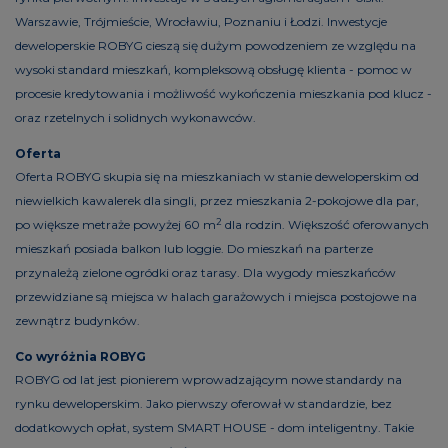
Warszawie, Trójmieście, Wrocławiu, Poznaniu i Łodzi. Inwestycje
deweloperskie ROBYG cieszą się dużym powodzeniem ze względu na
wysoki standard mieszkań, kompleksową obsługę klienta - pomoc w
procesie kredytowania i możliwość wykończenia mieszkania pod klucz -
oraz rzetelnych i solidnych wykonawców.
Oferta
Oferta ROBYG skupia się na mieszkaniach w stanie deweloperskim od
niewielkich kawalerek dla singli, przez mieszkania 2-pokojowe dla par,
2
po większe metraże powyżej 60 m
dla rodzin. Większość oferowanych
mieszkań posiada balkon lub loggie. Do mieszkań na parterze
przynależą zielone ogródki oraz tarasy. Dla wygody mieszkańców
przewidziane są miejsca w halach garażowych i miejsca postojowe na
zewnątrz budynków.
Co wyróżnia ROBYG
ROBYG od lat jest pionierem wprowadzającym nowe standardy na
rynku deweloperskim. Jako pierwszy oferował w standardzie, bez
dodatkowych opłat, system SMART HOUSE - dom inteligentny. Takie