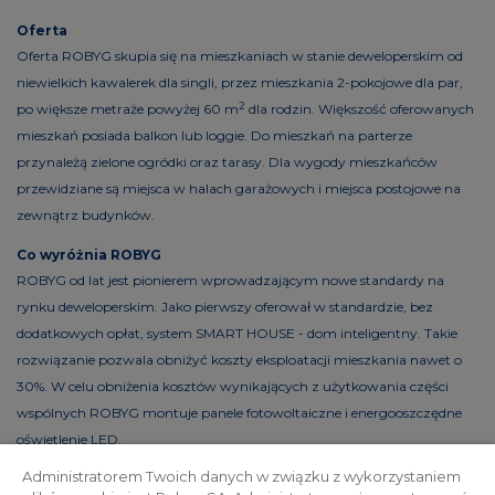
Oferta
Oferta ROBYG skupia się na mieszkaniach w stanie deweloperskim od
niewielkich kawalerek dla singli, przez mieszkania 2-pokojowe dla par,
2
po większe metraże powyżej 60 m
dla rodzin. Większość oferowanych
mieszkań posiada balkon lub loggie. Do mieszkań na parterze
przynależą zielone ogródki oraz tarasy. Dla wygody mieszkańców
przewidziane są miejsca w halach garażowych i miejsca postojowe na
zewnątrz budynków.
Co wyróżnia ROBYG
ROBYG od lat jest pionierem wprowadzającym nowe standardy na
rynku deweloperskim. Jako pierwszy oferował w standardzie, bez
dodatkowych opłat, system SMART HOUSE - dom inteligentny. Takie
rozwiązanie pozwala obniżyć koszty eksploatacji mieszkania nawet o
30%. W celu obniżenia kosztów wynikających z użytkowania części
wspólnych ROBYG montuje panele fotowoltaiczne i energooszczędne
oświetlenie LED.
Administratorem Twoich danych w związku z wykorzystaniem