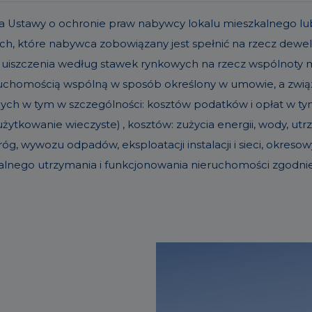
t. 19a Ustawy o ochronie praw nabywcy lokalu mieszkalneg
h, które nabywca zobowiązany jest spełnić na rzecz dew
 uiszczenia według stawek rynkowych na rzecz wspólnoty
eruchomością wspólną w sposób określony w umowie, a zw
nych w tym w szczególności: kosztów podatków i opłat w tym 
ytkowanie wieczyste) , kosztów: zużycia energii, wody, u
g, wywozu odpadów, eksploatacji instalacji i sieci, okre
alnego utrzymania i funkcjonowania nieruchomości zgodn