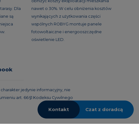
e
obniżyć koszty eksploatacji mieszkania
tarasy. Dla
nawet o 30%. W celu obniżenia kosztów
ane są
wynikających z użytkowania części
miejsca
wspólnych ROBYG montuje panele
ów.
fotowoltaiczne i energooszczędne
oświetlenie LED.
book
harakter jedynie informacyjny, nie
umieniu art. 66 §1 Kodeksu Cywilnego
Kontakt
Czat z doradcą