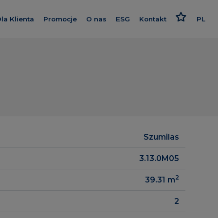
la Klienta
Promocje
O nas
ESG
Kontakt
PL
nwestycje
Kredyt
Poznaj nas
Odpowiedzialne podejści
EN
Wykończenie pod klucz
Nasz standard
Strategia i raport
e Apartments
Program poleceń
Dajemy więcej
Polityki
wa
Karta rabatowa
Smart House by Keemple
Rzecznik Klienta
Zakup Gruntu
ch 2
Szumilas
Dziennik budowy
Spółki Grupy
3.13.0M05
Panel Klienta
Dla inwestora
ence
2
39.31
m
Kariera
 Wzgórza
2
y