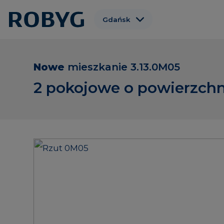
Gdańsk
Warszawa
Wrocław
Nowe
mieszkanie
3.13.0M05
Poznań
2 pokojowe o powierzchn
Gdynia
Łódź