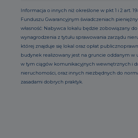
Informacja o innych niż określone w pkt 1 i 2 ar
Funduszu Gwarancyjnym świadczeniach pieniężnyc
własność: Nabywca lokalu będzie zobowiązany do
wynagrodzenia z tytułu sprawowania zarządu ni
której znajduje się lokal oraz opłat publicznopraw
budynek realizowany jest na gruncie oddanym w uż
w tym ciągów komunikacyjnych wewnętrznych i dró
nieruchomości, oraz innych niezbędnych do norm
zasadami dobrych praktyk.