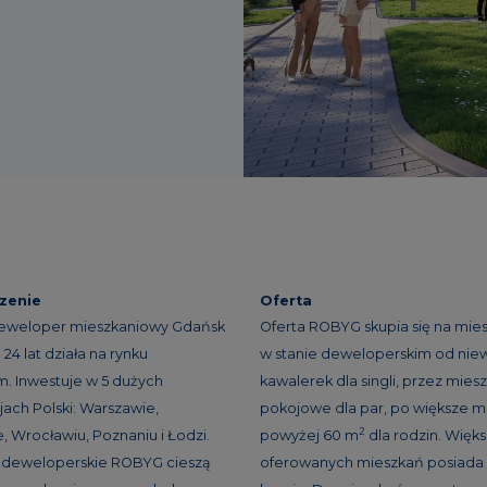
zenie
Oferta
eweloper mieszkaniowy Gdańsk
Oferta ROBYG skupia się na mie
24 lat działa na rynku
w stanie deweloperskim od niew
. Inwestuje w 5 dużych
kawalerek dla singli, przez miesz
ach Polski: Warszawie,
pokojowe dla par, po większe m
2
, Wrocławiu, Poznaniu i Łodzi.
powyżej 60 m
dla rodzin. Więk
e deweloperskie ROBYG cieszą
oferowanych mieszkań posiada 