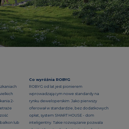
Co wyróżnia ROBYG
szkaniach
ROBYG od lat jest pionierem
ielkich
wprowadzającym nowe standardy na
kania 2-
rynku deweloperskim. Jako pierwszy
etraże
oferował w standardzie, bez dodatkowych
szość
opłat, system SMART HOUSE - dom
balkon lub
inteligentny. Takie rozwiązanie pozwala