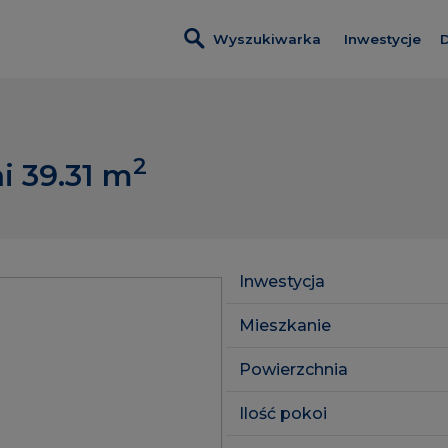
Wyszukiwarka
Inwestycje
D
Wszystkie i
Nadmotławi
2
i 39.31
m
Nowa Wało
Kobieli 4
Leszczyński
Inwestycja
Szumilas
Mieszkanie
ROSA Resid
Powierzchnia
Lawendowe
Ilość pokoi
Pas Startow