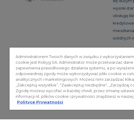
się dużym
wysoki st
obsługę kl
kredytowan
mieszkania 
solidnych
Administratorem Twoich danych w związku z wykorzystaniem
cookie jest Robyg SA. Administrator może przetwarzać dane
Poli
zapewnienia prawidłowego działania systemu, a po wyrażeni
odpowiedniej zgody może wykorzystywać pliki cookie w cel
analitycznych i marketingowych. Możesz nimi zarządzać klika
„Zakceptuj wszystkie”, "Zaakceptuj niezbędne", „Zarządzaj c
© 2026 ROBYG. Wszystkie prawa zas
Zgodę możesz wycofać w każdej chwili, przez zmianę ustawi
mogą być traktowane jako ostateczne
informacji nt. plików cookie i prywatności znajdziesz w naszej
Polityce Prywatności