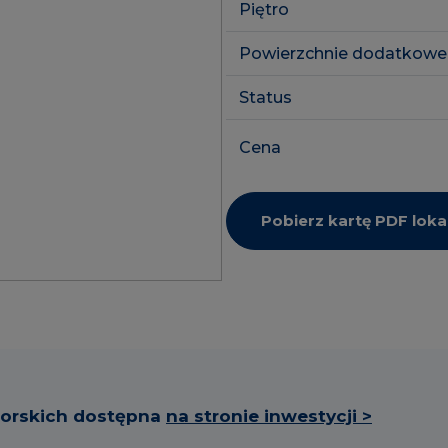
Piętro
SkyPoint
Powierzchnie dodatkowe
Inwestycje 
Lokale usłu
Status
Cena
Pobierz kartę PDF loka
torskich dostępna
na stronie inwestycji >