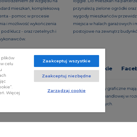
 powodzeniem ze względu na
loggie. Do mieszkań na parterz
andard mieszkań, kompleksową
przynależą zielone ogródki oraz 
ienta - pomoc w procesie
wygody mieszkańców przewidzi
ia i możliwość wykończenia
miejsca w halach garażowych i 
pod klucz - oraz rzetelnych i
postojowe na zewnątrz budynk
 wykonawców.
 plików
Zaakceptuj wszystkie
 w celu
tyka prywatności
Relacje inwestorskie
Face
u
ach
Zaakceptuj niezbędne
jąc
ookie”.
trzeżone. Powyższa oferta i przedstawione materiały graficzne mają c
Zarządzaj cookie
eń. Więcej
 projekty realizacyjne, nie stanowią również oferty handlowej w roz
oraz innych właściwych przepisów prawnych.