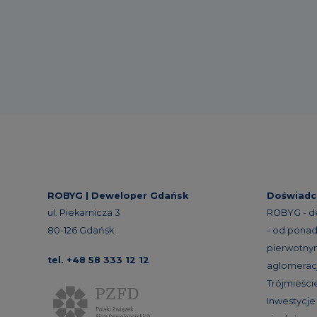
ROBYG |
Deweloper Gdańsk
Doświadc
ul. Piekarnicza 3
ROBYG - d
80-126 Gdańsk
- od ponad 
pierwotnym
tel. +48 58 333 12 12
aglomeracj
Trójmieście
Inwestycj