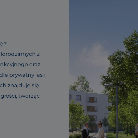
ę z
lorodzinnych z
unkcyjnego oraz
le prywatny las i
ch znajduje się
głości, tworząc