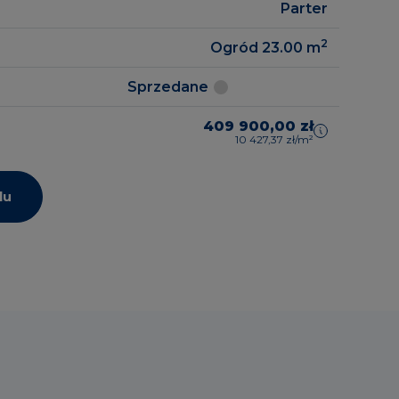
Parter
2
Ogród 23.00
m
zrealizowane
gowe
Sprzedane
409 900,00 zł
10 427,37 zł/m²
lu