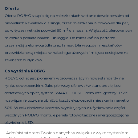
Oferta
Oferta ROBYG skupia się na mieszkaniach w stanie deweloperskim od
niewielkich kawalerek dla singli, przez mieszkania 2-pokojowe dla par,
2
po większe metraże powyżej 60 m
dla rodzin. Większość oferowanych
mieszkań posiada balkon lub loggie. Do mieszkań na parterze
przynależą zielone ogródki oraz tarasy. Dla wygody mieszkańców
przewidziane są miejsca w halach garażowych i miejsca postojowe na
zewnątrz budynków.
Co wyróżnia ROBYG
ROBYG od lat jest pionierem wprowadzającym nowe standardy na
rynku deweloperskim. Jako pierwszy oferował w standardzie, bez
dodatkowych opłat, system SMART HOUSE - dom inteligentny. Takie
rozwiązanie pozwala obniżyć koszty eksploatacji mieszkania nawet o
30%. W celu obniżenia kosztów wynikających z użytkowania części
wspólnych ROBYG montuje panele fotowoltaiczne i energooszczędne
oświetlenie LED.
Administratorem Twoich danych w związku z wykorzystaniem