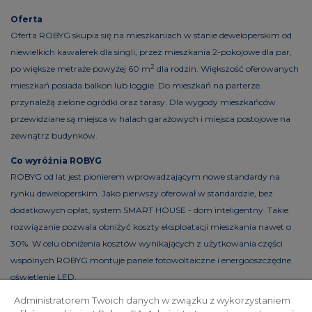
Oferta
Oferta ROBYG skupia się na mieszkaniach w stanie deweloperskim od
niewielkich kawalerek dla singli, przez mieszkania 2-pokojowe dla par,
2
po większe metraże powyżej 60 m
dla rodzin. Większość oferowanych
mieszkań posiada balkon lub loggie. Do mieszkań na parterze
przynależą zielone ogródki oraz tarasy. Dla wygody mieszkańców
przewidziane są miejsca w halach garażowych i miejsca postojowe na
zewnątrz budynków.
Co wyróżnia ROBYG
ROBYG od lat jest pionierem wprowadzającym nowe standardy na
rynku deweloperskim. Jako pierwszy oferował w standardzie, bez
dodatkowych opłat, system SMART HOUSE - dom inteligentny. Takie
rozwiązanie pozwala obniżyć koszty eksploatacji mieszkania nawet o
30%. W celu obniżenia kosztów wynikających z użytkowania części
wspólnych ROBYG montuje panele fotowoltaiczne i energooszczędne
oświetlenie LED.
Administratorem Twoich danych w związku z wykorzystaniem