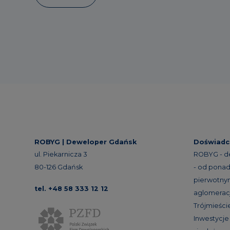
ROBYG |
Deweloper Gdańsk
Doświadc
ul. Piekarnicza 3
ROBYG - d
80-126 Gdańsk
- od ponad 
pierwotnym
tel. +48 58 333 12 12
aglomeracj
Trójmieście
Inwestycj