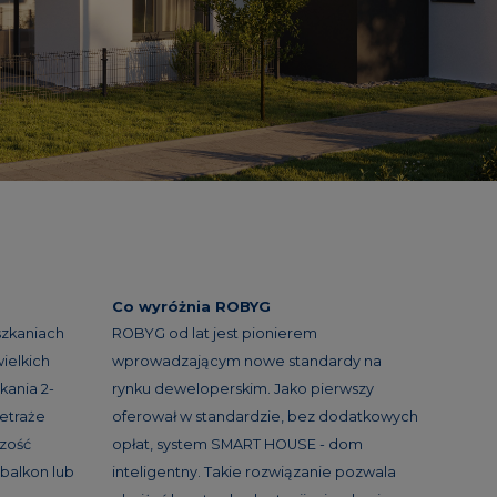
Co wyróżnia ROBYG
szkaniach
ROBYG od lat jest pionierem
ielkich
wprowadzającym nowe standardy na
kania 2-
rynku deweloperskim. Jako pierwszy
etraże
oferował w standardzie, bez dodatkowych
szość
opłat, system SMART HOUSE - dom
balkon lub
inteligentny. Takie rozwiązanie pozwala