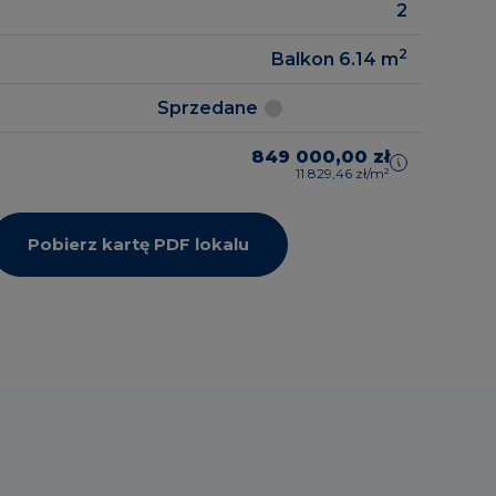
2
2
Balkon 6.14
m
zrealizowane
gowe
Sprzedane
849 000,00 zł
11 829,46 zł/m²
Pobierz kartę PDF lokalu