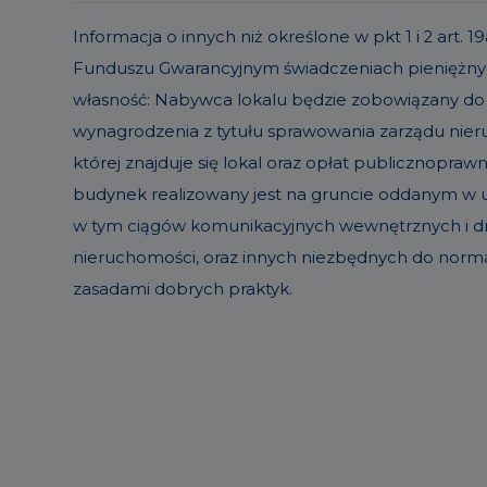
Informacja o innych niż określone w pkt 1 i 2 ar
Funduszu Gwarancyjnym świadczeniach pieniężnyc
własność: Nabywca lokalu będzie zobowiązany do
wynagrodzenia z tytułu sprawowania zarządu ni
której znajduje się lokal oraz opłat publicznopraw
budynek realizowany jest na gruncie oddanym w uż
w tym ciągów komunikacyjnych wewnętrznych i dró
nieruchomości, oraz innych niezbędnych do norm
zasadami dobrych praktyk.