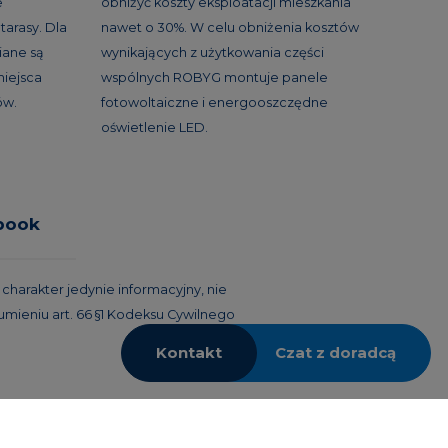
e
obniżyć koszty eksploatacji mieszkania
tarasy. Dla
nawet o 30%. W celu obniżenia kosztów
ane są
wynikających z użytkowania części
miejsca
wspólnych ROBYG montuje panele
ów.
fotowoltaiczne i energooszczędne
oświetlenie LED.
book
harakter jedynie informacyjny, nie
umieniu art. 66 §1 Kodeksu Cywilnego
Kontakt
Czat z doradcą