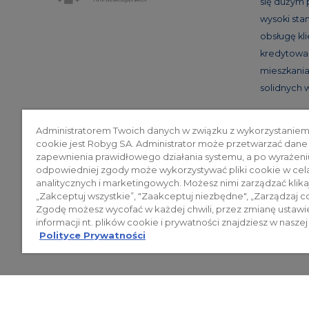
się dużym
wysoki st
obsługę kl
kredytowan
mieszkania 
solidnych
Administratorem Twoich danych w związku z wykorzystaniem
cookie jest Robyg SA. Administrator może przetwarzać dane
Poli
zapewnienia prawidłowego działania systemu, a po wyrażeni
odpowiedniej zgody może wykorzystywać pliki cookie w cel
analitycznych i marketingowych. Możesz nimi zarządzać klika
„Zakceptuj wszystkie”, "Zaakceptuj niezbędne", „Zarządzaj c
© 2026 ROBYG. Wszystkie prawa zas
Zgodę możesz wycofać w każdej chwili, przez zmianę ustawi
mogą być traktowane jako ostateczne
informacji nt. plików cookie i prywatności znajdziesz w naszej
Polityce Prywatności