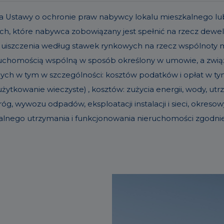
t. 19a Ustawy o ochronie praw nabywcy lokalu mieszkalneg
h, które nabywca zobowiązany jest spełnić na rzecz dew
 uiszczenia według stawek rynkowych na rzecz wspólnoty
eruchomością wspólną w sposób określony w umowie, a zw
nych w tym w szczególności: kosztów podatków i opłat w tym 
ytkowanie wieczyste) , kosztów: zużycia energii, wody, u
g, wywozu odpadów, eksploatacji instalacji i sieci, okre
alnego utrzymania i funkcjonowania nieruchomości zgodn