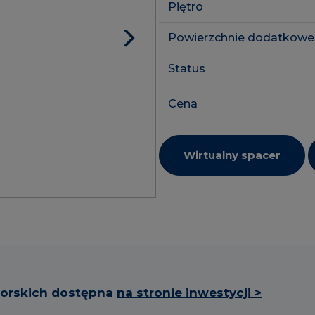
Piętro
SkyPoint
Powierzchnie dodatkowe
Inwestycje 
Lokale usłu
Status
Cena
Wirtualny spacer
torskich dostępna
na stronie inwestycji >