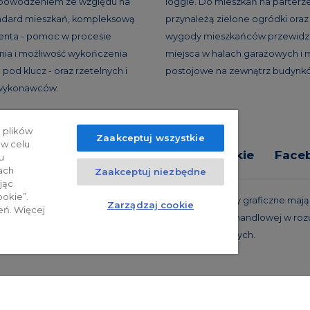
 powodzeniem ze względu na
loggie. Do mieszkań na parterz
andard mieszkań, kompleksową
przynależą zielone ogródki oraz 
ienta - pomoc w procesie
wygody mieszkańców przewidzi
ia i możliwość wykończenia
miejsca w halach garażowych i 
pod klucz - oraz rzetelnych i
postojowe na zewnątrz budynk
 wykonawców.
 plików
Zaakceptuj wszystkie
 w celu
tyka prywatności
Relacje inwestorskie
Face
u
ach
Zaakceptuj niezbędne
jąc
ookie”.
trzeżone. Powyższa oferta i przedstawione materiały graficzne mają c
Zarządzaj cookie
eń. Więcej
 projekty realizacyjne, nie stanowią również oferty handlowej w roz
oraz innych właściwych przepisów prawnych.