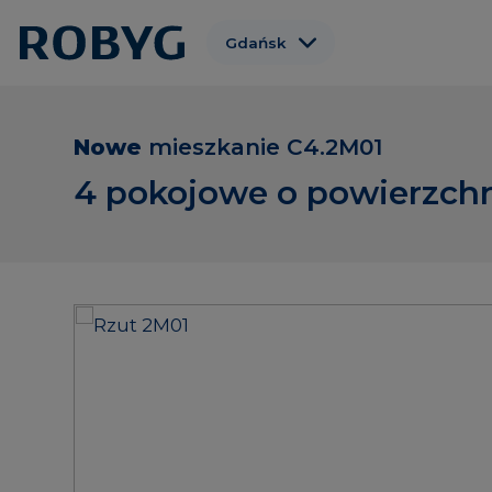
Gdańsk
Warszawa
Wrocław
Nowe
mieszkanie
C4.2M01
Poznań
4 pokojowe o powierzchn
Gdynia
Łódź