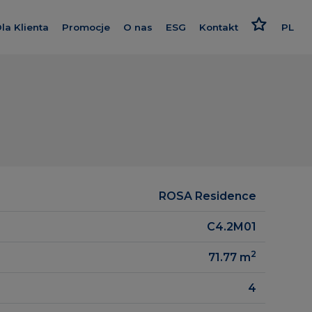
la Klienta
Promocje
O nas
ESG
Kontakt
PL
nwestycje
Kredyt
Poznaj nas
Odpowiedzialne podejści
EN
Wykończenie pod klucz
Nasz standard
Strategia i raport
e Apartments
Program poleceń
Dajemy więcej
Polityki
wa
Karta rabatowa
Smart House by Keemple
Rzecznik Klienta
Zakup Gruntu
ch 2
ROSA Residence
Dziennik budowy
Spółki Grupy
C4.2M01
Panel Klienta
Dla inwestora
ence
2
71.77
m
Kariera
 Wzgórza
4
y