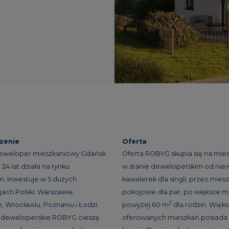
zenie
Oferta
eweloper mieszkaniowy Gdańsk
Oferta ROBYG skupia się na mie
24 lat działa na rynku
w stanie deweloperskim od niew
. Inwestuje w 5 dużych
kawalerek dla singli, przez miesz
ach Polski: Warszawie,
pokojowe dla par, po większe m
2
, Wrocławiu, Poznaniu i Łodzi.
powyżej 60 m
dla rodzin. Więk
e deweloperskie ROBYG cieszą
oferowanych mieszkań posiada 