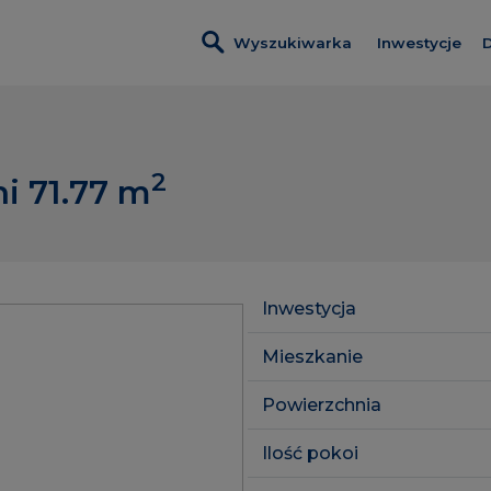
Wyszukiwarka
Inwestycje
D
Wszystkie i
Nadmotławi
2
i 71.77
m
Nowa Wało
Kobieli 4
Leszczyński
Inwestycja
Szumilas
Mieszkanie
ROSA Resid
Powierzchnia
Lawendowe
Ilość pokoi
Pas Startow