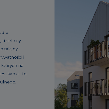
edle
 dzielnicy
o tak, by
ywatności i
w których na
eszkania - to
tulnego,