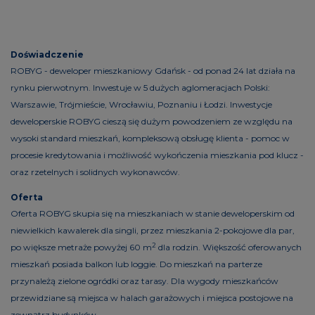
Doświadczenie
ROBYG - deweloper mieszkaniowy Gdańsk - od ponad 24 lat działa na
rynku pierwotnym. Inwestuje w 5 dużych aglomeracjach Polski:
Warszawie, Trójmieście, Wrocławiu, Poznaniu i Łodzi. Inwestycje
deweloperskie ROBYG cieszą się dużym powodzeniem ze względu na
wysoki standard mieszkań, kompleksową obsługę klienta - pomoc w
procesie kredytowania i możliwość wykończenia mieszkania pod klucz -
oraz rzetelnych i solidnych wykonawców.
Oferta
Oferta ROBYG skupia się na mieszkaniach w stanie deweloperskim od
niewielkich kawalerek dla singli, przez mieszkania 2-pokojowe dla par,
2
po większe metraże powyżej 60 m
dla rodzin. Większość oferowanych
mieszkań posiada balkon lub loggie. Do mieszkań na parterze
przynależą zielone ogródki oraz tarasy. Dla wygody mieszkańców
przewidziane są miejsca w halach garażowych i miejsca postojowe na
zewnątrz budynków.