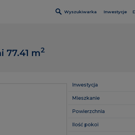
Wyszukiwarka
Inwestycje
D
Wszystkie i
Nadmotławi
2
i 77.41
m
Nowa Wało
Kobieli 4
Leszczyński
Inwestycja
Szumilas
Mieszkanie
ROSA Resid
Powierzchnia
Lawendowe
Ilość pokoi
Pas Startow