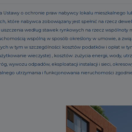
t. 19a Ustawy o ochronie praw nabywcy lokalu mieszkalneg
h, które nabywca zobowiązany jest spełnić na rzecz dew
 uiszczenia według stawek rynkowych na rzecz wspólnoty
eruchomością wspólną w sposób określony w umowie, a zw
nych w tym w szczególności: kosztów podatków i opłat w tym 
ytkowanie wieczyste) , kosztów: zużycia energii, wody, u
g, wywozu odpadów, eksploatacji instalacji i sieci, okre
alnego utrzymania i funkcjonowania nieruchomości zgodn