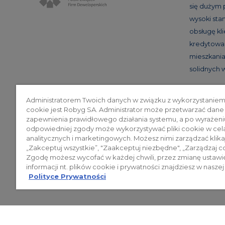
się dużym
wysoki st
obsługę kl
kredytowan
mieszkania 
solidnych
Administratorem Twoich danych w związku z wykorzystaniem
cookie jest Robyg SA. Administrator może przetwarzać dane
Poli
zapewnienia prawidłowego działania systemu, a po wyrażeni
odpowiedniej zgody może wykorzystywać pliki cookie w cel
analitycznych i marketingowych. Możesz nimi zarządzać klika
„Zakceptuj wszystkie”, "Zaakceptuj niezbędne", „Zarządzaj c
© 2026 ROBYG. Wszystkie prawa zas
Zgodę możesz wycofać w każdej chwili, przez zmianę ustawi
mogą być traktowane jako ostateczne
informacji nt. plików cookie i prywatności znajdziesz w naszej
Polityce Prywatności