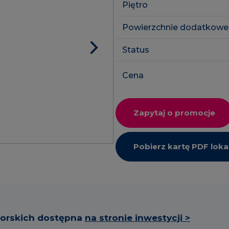
Piętro
SkyPoint
Powierzchnie dodatkowe
Inwestycje 
Lokale usłu
Status
Cena
Zapytaj o promocje
Pobierz kartę PDF loka
torskich dostępna
na stronie inwestycji >