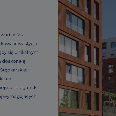
dwadzieścia
tkowa inwestycja
ący się unikalnym
m doskonałą
Stępkarskiej i
ktura
jsca i elegancki
ej wymagających.