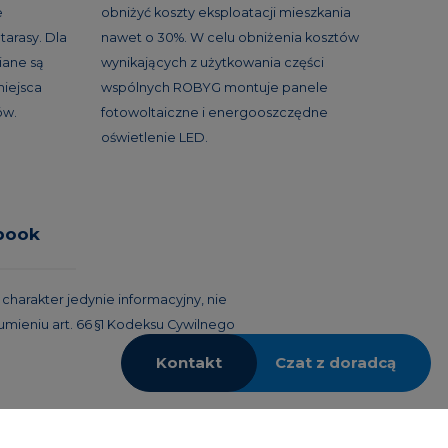
e
obniżyć koszty eksploatacji mieszkania
tarasy. Dla
nawet o 30%. W celu obniżenia kosztów
ane są
wynikających z użytkowania części
miejsca
wspólnych ROBYG montuje panele
ów.
fotowoltaiczne i energooszczędne
oświetlenie LED.
book
harakter jedynie informacyjny, nie
umieniu art. 66 §1 Kodeksu Cywilnego
Kontakt
Czat z doradcą