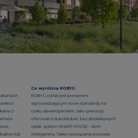
Co wyróżnia ROBYG
szkaniach
ROBYG od lat jest pionierem
ielkich
wprowadzającym nowe standardy na
kania 2-
rynku deweloperskim. Jako pierwszy
etraże
oferował w standardzie, bez dodatkowych
szość
opłat, system SMART HOUSE - dom
balkon lub
inteligentny. Takie rozwiązanie pozwala