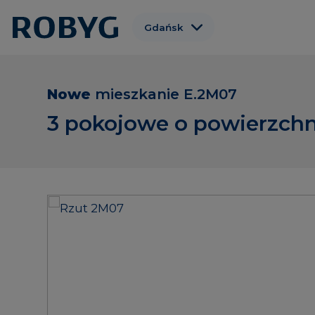
Gdańsk
Warszawa
Wrocław
Nowe
mieszkanie
E.2M07
Poznań
3 pokojowe o powierzchn
Gdynia
Łódź