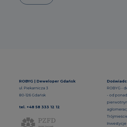
ROBYG |
Deweloper Gdańsk
Doświadc
ul. Piekarnicza 3
ROBYG - d
80-126 Gdańsk
- od ponad 
pierwotnym
tel. +48 58 333 12 12
aglomeracj
Trójmieście
Inwestycj