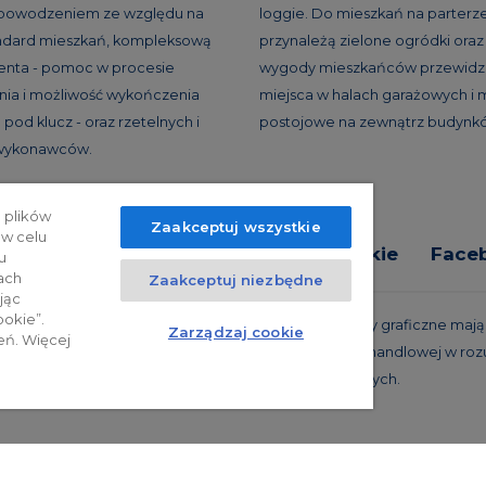
 powodzeniem ze względu na
loggie. Do mieszkań na parterz
andard mieszkań, kompleksową
przynależą zielone ogródki oraz 
ienta - pomoc w procesie
wygody mieszkańców przewidzi
ia i możliwość wykończenia
miejsca w halach garażowych i 
pod klucz - oraz rzetelnych i
postojowe na zewnątrz budynk
 wykonawców.
 plików
Zaakceptuj wszystkie
 w celu
tyka prywatności
Relacje inwestorskie
Face
u
ach
Zaakceptuj niezbędne
jąc
ookie”.
trzeżone. Powyższa oferta i przedstawione materiały graficzne mają c
Zarządzaj cookie
eń. Więcej
 projekty realizacyjne, nie stanowią również oferty handlowej w roz
oraz innych właściwych przepisów prawnych.