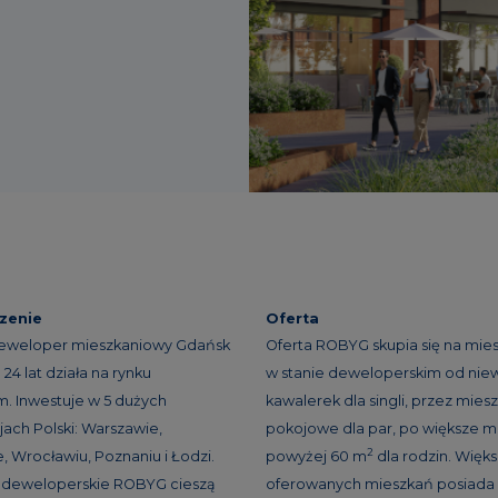
zenie
Oferta
eweloper mieszkaniowy Gdańsk
Oferta ROBYG skupia się na mie
24 lat działa na rynku
w stanie deweloperskim od niew
. Inwestuje w 5 dużych
kawalerek dla singli, przez miesz
ach Polski: Warszawie,
pokojowe dla par, po większe m
2
, Wrocławiu, Poznaniu i Łodzi.
powyżej 60 m
dla rodzin. Więk
e deweloperskie ROBYG cieszą
oferowanych mieszkań posiada 