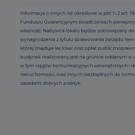
Informacja o innych niż określone w pkt 1 i 2 ar
Funduszu Gwarancyjnym świadczeniach pieniężnyc
własność: Nabywca lokalu będzie zobowiązany do
wynagrodzenia z tytułu sprawowania zarządu ni
której znajduje się lokal oraz opłat publicznopraw
budynek realizowany jest na gruncie oddanym w uż
w tym ciągów komunikacyjnych wewnętrznych i dró
nieruchomości, oraz innych niezbędnych do norm
zasadami dobrych praktyk.