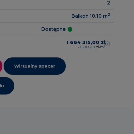
2
2
Balkon 10.10
m
zrealizowane
gowe
Dostępne
1 664 315,00 zł
21 500,00 zł/m²
Wirtualny spacer
lu