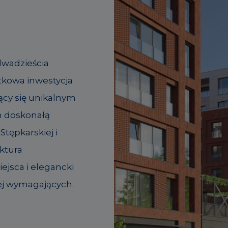
dwadzieścia
tkowa inwestycja
ący się unikalnym
m doskonałą
Stępkarskiej i
ktura
jsca i elegancki
ej wymagających.