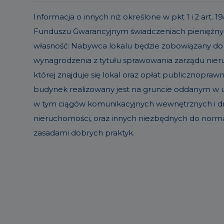
Informacja o innych niż określone w pkt 1 i 2 ar
Funduszu Gwarancyjnym świadczeniach pieniężnyc
własność: Nabywca lokalu będzie zobowiązany do
wynagrodzenia z tytułu sprawowania zarządu ni
której znajduje się lokal oraz opłat publicznopraw
budynek realizowany jest na gruncie oddanym w uż
w tym ciągów komunikacyjnych wewnętrznych i dró
nieruchomości, oraz innych niezbędnych do norm
zasadami dobrych praktyk.