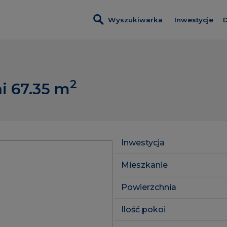
Wyszukiwarka
Inwestycje
D
Wszystkie i
Nadmotławi
2
i 67.35
m
Nowa Wało
Kobieli 4
Leszczyński
Inwestycja
Szumilas
Mieszkanie
ROSA Resid
Powierzchnia
Lawendowe
Ilość pokoi
Pas Startow