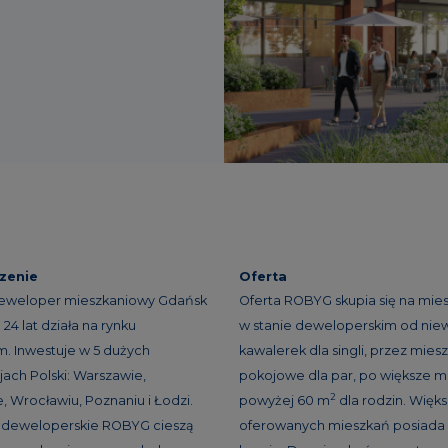
zenie
Oferta
eweloper mieszkaniowy Gdańsk
Oferta ROBYG skupia się na mie
24 lat działa na rynku
w stanie deweloperskim od niew
. Inwestuje w 5 dużych
kawalerek dla singli, przez miesz
ach Polski: Warszawie,
pokojowe dla par, po większe m
2
, Wrocławiu, Poznaniu i Łodzi.
powyżej 60 m
dla rodzin. Więk
e deweloperskie ROBYG cieszą
oferowanych mieszkań posiada 