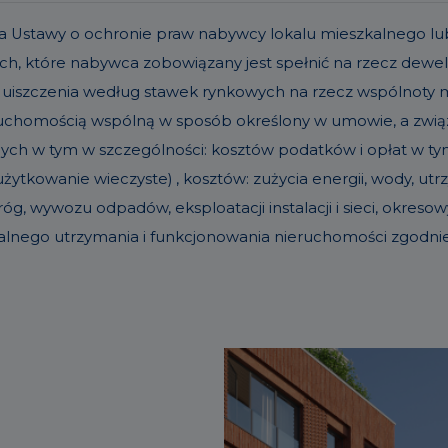
t. 19a Ustawy o ochronie praw nabywcy lokalu mieszkalneg
h, które nabywca zobowiązany jest spełnić na rzecz dew
 uiszczenia według stawek rynkowych na rzecz wspólnoty
eruchomością wspólną w sposób określony w umowie, a zw
nych w tym w szczególności: kosztów podatków i opłat w tym 
ytkowanie wieczyste) , kosztów: zużycia energii, wody, u
g, wywozu odpadów, eksploatacji instalacji i sieci, okre
alnego utrzymania i funkcjonowania nieruchomości zgodn