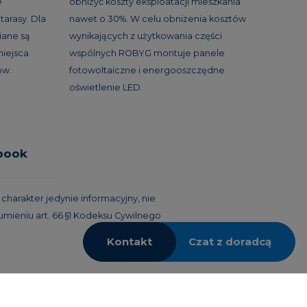
e
obniżyć koszty eksploatacji mieszkania
tarasy. Dla
nawet o 30%. W celu obniżenia kosztów
ane są
wynikających z użytkowania części
miejsca
wspólnych ROBYG montuje panele
ów.
fotowoltaiczne i energooszczędne
oświetlenie LED.
book
harakter jedynie informacyjny, nie
umieniu art. 66 §1 Kodeksu Cywilnego
Kontakt
Czat z doradcą