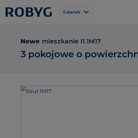
Gdańsk
Warszawa
Wrocław
Nowe
mieszkanie
I1.1M17
Poznań
3 pokojowe o powierzchn
Gdynia
Łódź