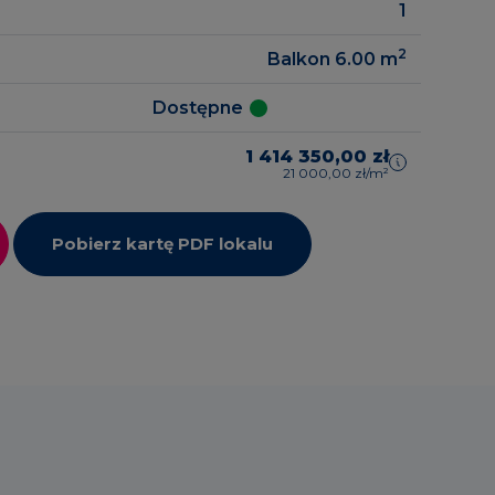
1
2
Balkon 6.00
m
zrealizowane
gowe
Dostępne
1 414 350,00 zł
21 000,00 zł/m²
Pobierz kartę PDF lokalu