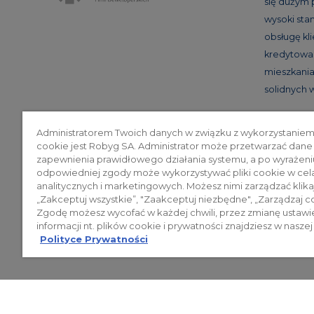
się dużym
wysoki st
obsługę kl
kredytowan
mieszkania 
solidnych
Administratorem Twoich danych w związku z wykorzystaniem
cookie jest Robyg SA. Administrator może przetwarzać dane
Poli
zapewnienia prawidłowego działania systemu, a po wyrażeni
odpowiedniej zgody może wykorzystywać pliki cookie w cel
analitycznych i marketingowych. Możesz nimi zarządzać klika
„Zakceptuj wszystkie”, "Zaakceptuj niezbędne", „Zarządzaj c
© 2026 ROBYG. Wszystkie prawa zas
Zgodę możesz wycofać w każdej chwili, przez zmianę ustawi
mogą być traktowane jako ostateczne
informacji nt. plików cookie i prywatności znajdziesz w naszej
Polityce Prywatności