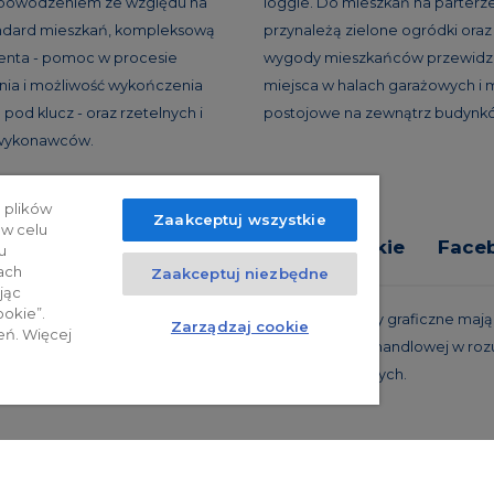
 powodzeniem ze względu na
loggie. Do mieszkań na parterz
andard mieszkań, kompleksową
przynależą zielone ogródki oraz 
ienta - pomoc w procesie
wygody mieszkańców przewidzi
ia i możliwość wykończenia
miejsca w halach garażowych i 
pod klucz - oraz rzetelnych i
postojowe na zewnątrz budynk
 wykonawców.
 plików
Zaakceptuj wszystkie
 w celu
tyka prywatności
Relacje inwestorskie
Face
u
ach
Zaakceptuj niezbędne
jąc
ookie”.
trzeżone. Powyższa oferta i przedstawione materiały graficzne mają c
Zarządzaj cookie
eń. Więcej
 projekty realizacyjne, nie stanowią również oferty handlowej w roz
oraz innych właściwych przepisów prawnych.