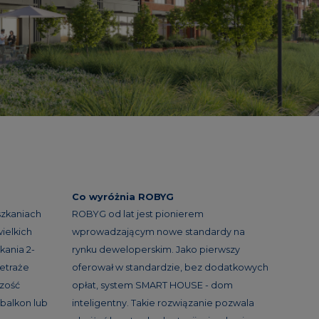
Co wyróżnia ROBYG
szkaniach
ROBYG od lat jest pionierem
ielkich
wprowadzającym nowe standardy na
kania 2-
rynku deweloperskim. Jako pierwszy
etraże
oferował w standardzie, bez dodatkowych
szość
opłat, system SMART HOUSE - dom
balkon lub
inteligentny. Takie rozwiązanie pozwala