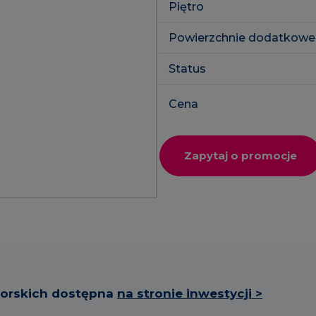
Piętro
SkyPoint
Powierzchnie dodatkowe
Inwestycje 
Lokale usłu
Status
Cena
Zapytaj o promocje
torskich dostępna
na stronie inwestycji >