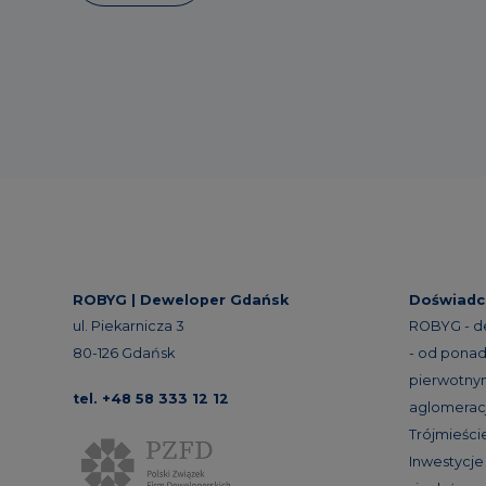
ROBYG |
Deweloper Gdańsk
Doświadc
ul. Piekarnicza 3
ROBYG - d
80-126 Gdańsk
- od ponad 
pierwotnym
tel. +48 58 333 12 12
aglomeracj
Trójmieście
Inwestycj