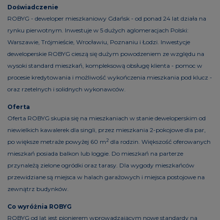
Doświadczenie
ROBYG - deweloper mieszkaniowy Gdańsk - od ponad 24 lat działa na
rynku pierwotnym. Inwestuje w 5 dużych aglomeracjach Polski:
Warszawie, Trójmieście, Wrocławiu, Poznaniu i Łodzi. Inwestycje
deweloperskie ROBYG cieszą się dużym powodzeniem ze względu na
wysoki standard mieszkań, kompleksową obsługę klienta - pomoc w
procesie kredytowania i możliwość wykończenia mieszkania pod klucz -
oraz rzetelnych i solidnych wykonawców.
Oferta
Oferta ROBYG skupia się na mieszkaniach w stanie deweloperskim od
niewielkich kawalerek dla singli, przez mieszkania 2-pokojowe dla par,
2
po większe metraże powyżej 60 m
dla rodzin. Większość oferowanych
mieszkań posiada balkon lub loggie. Do mieszkań na parterze
przynależą zielone ogródki oraz tarasy. Dla wygody mieszkańców
przewidziane są miejsca w halach garażowych i miejsca postojowe na
zewnątrz budynków.
Co wyróżnia ROBYG
ROBYG od lat jest pionierem wprowadzającym nowe standardy na