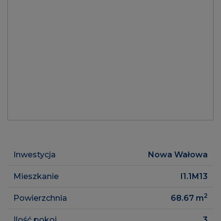
Inwestycja
Nowa Wałowa
Mieszkanie
I1.1M13
2
Powierzchnia
68.67
m
Ilość pokoi
3