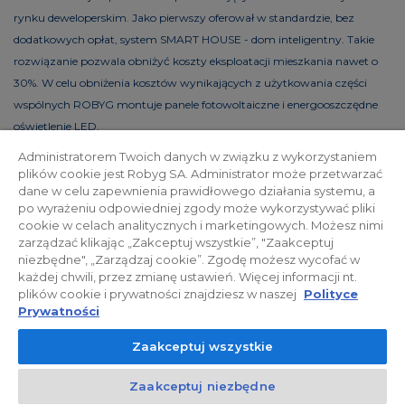
rynku deweloperskim. Jako pierwszy oferował w standardzie, bez
dodatkowych opłat, system SMART HOUSE - dom inteligentny. Takie
rozwiązanie pozwala obniżyć koszty eksploatacji mieszkania nawet o
30%. W celu obniżenia kosztów wynikających z użytkowania części
wspólnych ROBYG montuje panele fotowoltaiczne i energooszczędne
oświetlenie LED.
Administratorem Twoich danych w związku z wykorzystaniem
plików cookie jest Robyg SA. Administrator może przetwarzać
dane w celu zapewnienia prawidłowego działania systemu, a
Polityka prywatności
Relacje inwestorskie
po wyrażeniu odpowiedniej zgody może wykorzystywać pliki
cookie w celach analitycznych i marketingowych. Możesz nimi
zarządzać klikając „Zakceptuj wszystkie”, "Zaakceptuj
Facebook
niezbędne", „Zarządzaj cookie”. Zgodę możesz wycofać w
każdej chwili, przez zmianę ustawień. Więcej informacji nt.
plików cookie i prywatności znajdziesz w naszej
Polityce
© 2026 ROBYG. Wszystkie prawa zastrzeżone. Powyższa oferta i
Prywatności
przedstawione materiały graficzne mają charakter jedynie
Zaakceptuj wszystkie
informacyjny, nie mogą być traktowane jako ostateczne projekty
realizacyjne, nie stanowią również oferty handlowej w rozumieniu art.
Zaakceptuj niezbędne
66 §1 Kodeksu Cywilnego oraz innych właściwych przepisów prawnych.