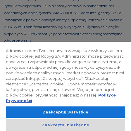
rynku deweloperskim. Jako pierwszy oferował w standardzie, bez
dodatkowych opłat, system SMART HOUSE - dom inteligentny. Takie
rozwiązanie pozwala obniżyć koszty eksploatacji mieszkania nawet o
30%. W celu obniżenia kosztów wynikających z użytkowania części
wspólnych ROBYG montuje panele fotowoltaiczne i energooszczędne
oświetlenie LED.
Administratorem Twoich danych w związku z wykorzystaniem
plików cookie jest Robyg SA. Administrator może przetwarzać
dane w celu zapewnienia prawidłowego działania systemu, a
Polityka prywatności
Relacje inwestorskie
po wyrażeniu odpowiedniej zgody może wykorzystywać pliki
cookie w celach analitycznych i marketingowych. Możesz nimi
zarządzać klikając „Zakceptuj wszystkie”, "Zaakceptuj
Facebook
niezbędne", „Zarządzaj cookie”. Zgodę możesz wycofać w
każdej chwili, przez zmianę ustawień. Więcej informacji nt.
plików cookie i prywatności znajdziesz w naszej
Polityce
© 2026 ROBYG. Wszystkie prawa zastrzeżone. Powyższa oferta i
Prywatności
przedstawione materiały graficzne mają charakter jedynie
Zaakceptuj wszystkie
informacyjny, nie mogą być traktowane jako ostateczne projekty
realizacyjne, nie stanowią również oferty handlowej w rozumieniu art.
Zaakceptuj niezbędne
66 §1 Kodeksu Cywilnego oraz innych właściwych przepisów prawnych.