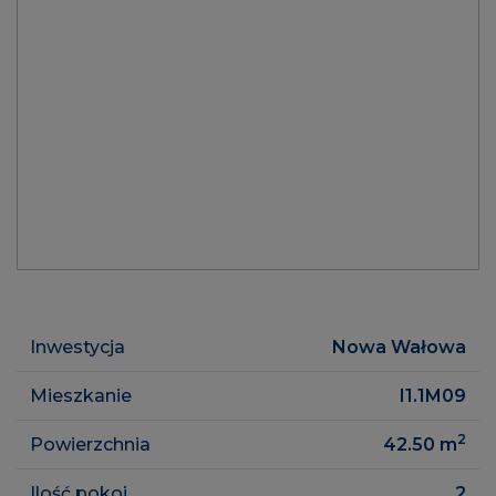
Inwestycja
Nowa Wałowa
Mieszkanie
I1.1M09
2
Powierzchnia
42.50
m
Ilość pokoi
2