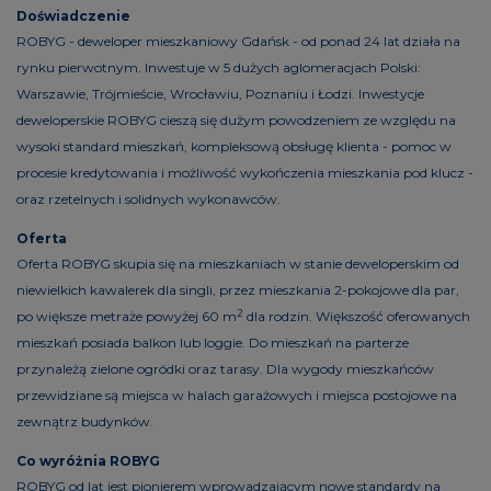
Doświadczenie
ROBYG - deweloper mieszkaniowy Gdańsk - od ponad 24 lat działa na
rynku pierwotnym. Inwestuje w 5 dużych aglomeracjach Polski:
Warszawie, Trójmieście, Wrocławiu, Poznaniu i Łodzi. Inwestycje
deweloperskie ROBYG cieszą się dużym powodzeniem ze względu na
wysoki standard mieszkań, kompleksową obsługę klienta - pomoc w
procesie kredytowania i możliwość wykończenia mieszkania pod klucz -
oraz rzetelnych i solidnych wykonawców.
Oferta
Oferta ROBYG skupia się na mieszkaniach w stanie deweloperskim od
niewielkich kawalerek dla singli, przez mieszkania 2-pokojowe dla par,
2
po większe metraże powyżej 60 m
dla rodzin. Większość oferowanych
mieszkań posiada balkon lub loggie. Do mieszkań na parterze
przynależą zielone ogródki oraz tarasy. Dla wygody mieszkańców
przewidziane są miejsca w halach garażowych i miejsca postojowe na
zewnątrz budynków.
Co wyróżnia ROBYG
ROBYG od lat jest pionierem wprowadzającym nowe standardy na