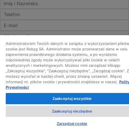
Administratorem Twoich danych w związku z wykorzystaniem plikó
cookie jest Robyg SA. Administrator może przetwarzać dane w celu
zapewnienia prawidłowego działania systemu, a po wyrażeniu
ROBYG i VANTAGE łączą kompetencje w ramach grupy TAG
odpowiedniej zgody może wykorzystywać pliki cookie w celach
Immobilien. Jeżeli interesują Cię nasze oferty, potwierdź nam to w
analitycznych i marketingowych. Możesz nimi zarządzać klikając
poniższych zgodach lub zadzwoń pod numer
+48 58 333 12 12
.
„Zakceptuj wszystkie”, "Zaakceptuj niezbędne", „Zarządzaj cookie”.
Zaznaczam wszystkie poniższe zgody
możesz wycofać w każdej chwili, przez zmianę ustawień. Więcej
informacji nt. plików cookie i prywatności znajdziesz w naszej
Polit
*
Wyrażam zgodę na używanie przez współadministratorów:
Prywatności
ROBYG Marketing i Sprzedaż sp. z o.o., Vantage Development
S.A., TAG Residential Real Estate sp. z o.o.
Zaakceptuj wszystkie
telekomunikacyjnych urządzeń końcowych dla celów
marketingu bezpośredniego, tj. aby przedstawić oferty Spółek
z Grupy ROBYG, Spółek z Grupy Vantage Development i spółki
Zaakceptuj niezbędne
TAG Residential Real Estate sp. z o.o. telefonicznie.
Zarządzaj cookie
*
Wyrażam zgodę na używanie przez współadministratorów: