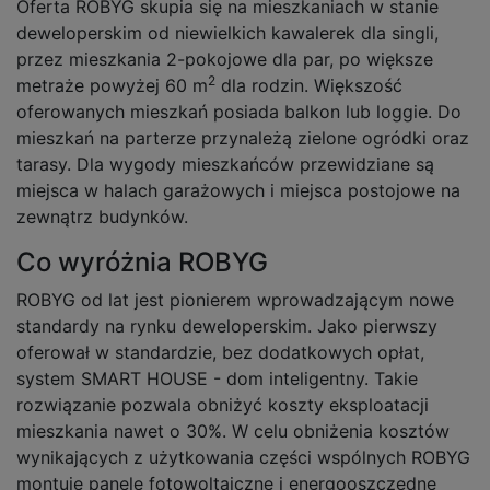
Oferta ROBYG skupia się na mieszkaniach w stanie
deweloperskim od niewielkich kawalerek dla singli,
przez mieszkania 2-pokojowe dla par, po większe
2
metraże powyżej 60 m
dla rodzin. Większość
oferowanych mieszkań posiada balkon lub loggie. Do
mieszkań na parterze przynależą zielone ogródki oraz
tarasy. Dla wygody mieszkańców przewidziane są
miejsca w halach garażowych i miejsca postojowe na
zewnątrz budynków.
Co wyróżnia ROBYG
ROBYG od lat jest pionierem wprowadzającym nowe
standardy na rynku deweloperskim. Jako pierwszy
oferował w standardzie, bez dodatkowych opłat,
system SMART HOUSE - dom inteligentny. Takie
rozwiązanie pozwala obniżyć koszty eksploatacji
mieszkania nawet o 30%. W celu obniżenia kosztów
wynikających z użytkowania części wspólnych ROBYG
montuje panele fotowoltaiczne i energooszczędne