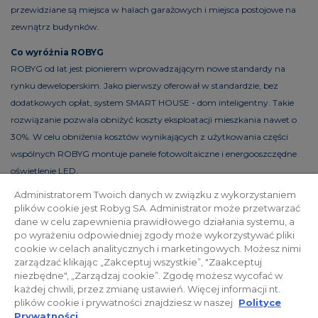
przewidziane są miejsca w halach garażowych i miejsca postojowe na
zewnątrz budynków.
Co wyróżnia ROBYG
ROBYG od lat jest pionierem wprowadzającym nowe standardy na
rynku deweloperskim. Jako pierwszy oferował w standardzie, bez
dodatkowych opłat, system SMART HOUSE - dom inteligentny. Takie
rozwiązanie pozwala obniżyć koszty eksploatacji mieszkania nawet o
30%. W celu obniżenia kosztów wynikających z użytkowania części
wspólnych ROBYG montuje panele fotowoltaiczne i energooszczędne
oświetlenie LED.
Administratorem Twoich danych w związku z wykorzystaniem
plików cookie jest Robyg SA. Administrator może przetwarzać
dane w celu zapewnienia prawidłowego działania systemu, a
Polityka prywatności
Relacje inwestorskie
po wyrażeniu odpowiedniej zgody może wykorzystywać pliki
cookie w celach analitycznych i marketingowych. Możesz nimi
zarządzać klikając „Zakceptuj wszystkie”, "Zaakceptuj
Facebook
niezbędne", „Zarządzaj cookie”. Zgodę możesz wycofać w
każdej chwili, przez zmianę ustawień. Więcej informacji nt.
plików cookie i prywatności znajdziesz w naszej
Polityce
© 2026 ROBYG. Wszystkie prawa zastrzeżone. Powyższa oferta i
Prywatności