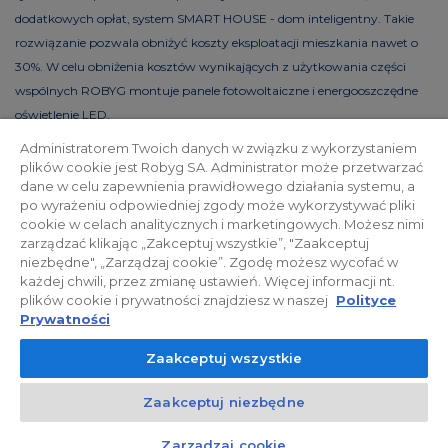
dodatkowych opłat, system SMART HOUSE - dom inteligentny. Takie
rozwiązanie pozwala obniżyć koszty eksploatacji mieszkania nawet o
30%. W celu obniżenia kosztów wynikających z użytkowania części
wspólnych ROBYG montuje panele fotowoltaiczne i energooszczędne
oświetlenie LED.
Administratorem Twoich danych w związku z wykorzystaniem
plików cookie jest Robyg SA. Administrator może przetwarzać
dane w celu zapewnienia prawidłowego działania systemu, a
Polityka prywatności
Relacje inwestorskie
po wyrażeniu odpowiedniej zgody może wykorzystywać pliki
cookie w celach analitycznych i marketingowych. Możesz nimi
zarządzać klikając „Zakceptuj wszystkie”, "Zaakceptuj
Facebook
niezbędne", „Zarządzaj cookie”. Zgodę możesz wycofać w
każdej chwili, przez zmianę ustawień. Więcej informacji nt.
plików cookie i prywatności znajdziesz w naszej
Polityce
© 2026 ROBYG. Wszystkie prawa zastrzeżone. Powyższa oferta i
Prywatności
przedstawione materiały graficzne mają charakter jedynie
Zaakceptuj wszystkie
informacyjny, nie mogą być traktowane jako ostateczne projekty
realizacyjne, nie stanowią również oferty handlowej w rozumieniu art.
Zaakceptuj niezbędne
66 §1 Kodeksu Cywilnego oraz innych właściwych przepisów prawnych.
Kontakt
Czat z doradcą
Zarządzaj cookie