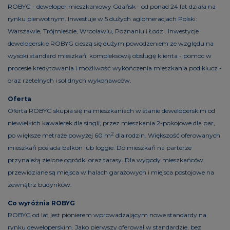
ROBYG - deweloper mieszkaniowy Gdańsk - od ponad 24 lat działa na
rynku pierwotnym. Inwestuje w 5 dużych aglomeracjach Polski:
Warszawie, Trójmieście, Wrocławiu, Poznaniu i Łodzi. Inwestycje
deweloperskie ROBYG cieszą się dużym powodzeniem ze względu na
wysoki standard mieszkań, kompleksową obsługę klienta - pomoc w
procesie kredytowania i możliwość wykończenia mieszkania pod klucz -
oraz rzetelnych i solidnych wykonawców.
Oferta
Oferta ROBYG skupia się na mieszkaniach w stanie deweloperskim od
niewielkich kawalerek dla singli, przez mieszkania 2-pokojowe dla par,
2
po większe metraże powyżej 60 m
dla rodzin. Większość oferowanych
mieszkań posiada balkon lub loggie. Do mieszkań na parterze
przynależą zielone ogródki oraz tarasy. Dla wygody mieszkańców
przewidziane są miejsca w halach garażowych i miejsca postojowe na
zewnątrz budynków.
Co wyróżnia ROBYG
ROBYG od lat jest pionierem wprowadzającym nowe standardy na
rynku deweloperskim. Jako pierwszy oferował w standardzie, bez