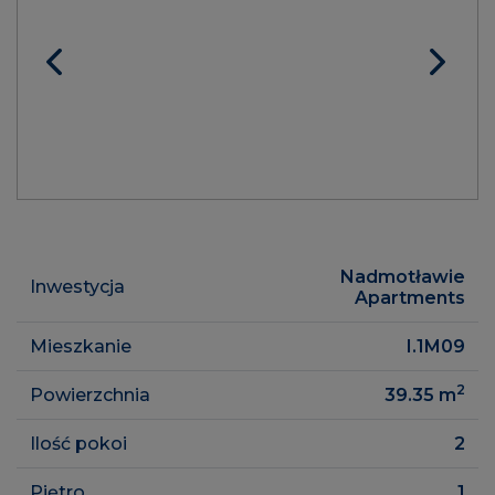
Nadmotławie
Inwestycja
Apartments
Mieszkanie
I.1M09
2
Powierzchnia
39.35
m
Ilość pokoi
2
Piętro
1