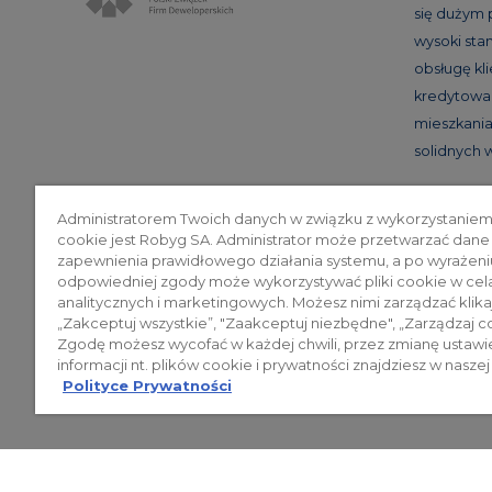
się dużym
wysoki st
obsługę kl
kredytowan
mieszkania 
solidnych
Administratorem Twoich danych w związku z wykorzystaniem
cookie jest Robyg SA. Administrator może przetwarzać dane
Poli
zapewnienia prawidłowego działania systemu, a po wyrażeni
odpowiedniej zgody może wykorzystywać pliki cookie w cel
analitycznych i marketingowych. Możesz nimi zarządzać klika
„Zakceptuj wszystkie”, "Zaakceptuj niezbędne", „Zarządzaj c
© 2026 ROBYG. Wszystkie prawa zas
Zgodę możesz wycofać w każdej chwili, przez zmianę ustawi
mogą być traktowane jako ostateczne
informacji nt. plików cookie i prywatności znajdziesz w naszej
Polityce Prywatności