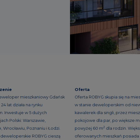
zenie
Oferta
eweloper mieszkaniowy Gdańsk
Oferta ROBYG skupia się na mie
24 lat działa na rynku
w stanie deweloperskim od niew
. Inwestuje w 5 dużych
kawalerek dla singli, przez miesz
ach Polski: Warszawie,
pokojowe dla par, po większe m
2
, Wrocławiu, Poznaniu i Łodzi.
powyżej 60 m
dla rodzin. Więk
e deweloperskie ROBYG cieszą
oferowanych mieszkań posiada 