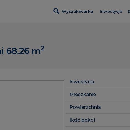
Wyszukiwarka
Inwestycje
D
Wszystkie i
Nadmotławi
2
i 68.26
m
Nowa Wało
Kobieli 4
Leszczyński
Inwestycja
Szumilas
Mieszkanie
ROSA Resid
Powierzchnia
Lawendowe
Ilość pokoi
Pas Startow