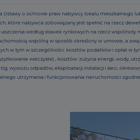
t. 19a Ustawy o ochronie praw nabywcy lokalu mieszkalneg
h, które nabywca zobowiązany jest spełnić na rzecz dew
 uiszczenia według stawek rynkowych na rzecz wspólnoty
eruchomością wspólną w sposób określony w umowie, a zw
nych w tym w szczególności: kosztów podatków i opłat w tym 
ytkowanie wieczyste) , kosztów: zużycia energii, wody, u
g, wywozu odpadów, eksploatacji instalacji i sieci, okre
alnego utrzymania i funkcjonowania nieruchomości zgodn