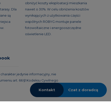
e
obniżyć koszty eksploatacji mieszkania
tarasy. Dla
nawet o 30%. W celu obniżenia kosztów
ane są
wynikających z użytkowania części
miejsca
wspólnych ROBYG montuje panele
ów.
fotowoltaiczne i energooszczędne
oświetlenie LED.
book
harakter jedynie informacyjny, nie
umieniu art. 66 §1 Kodeksu Cywilnego
Kontakt
Czat z doradcą