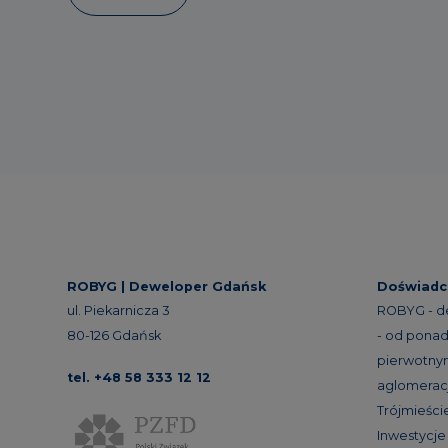
ROBYG |
Deweloper Gdańsk
Doświadc
ul. Piekarnicza 3
ROBYG - d
80-126 Gdańsk
- od ponad 
pierwotnym
tel. +48 58 333 12 12
aglomeracj
Trójmieście
Inwestycj