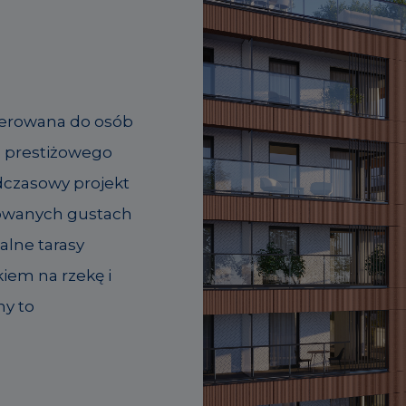
kierowana do osób
h prestiżowego
dczasowy projekt
nowanych gustach
alne tarasy
iem na rzekę i
ny to