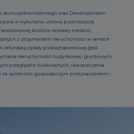
o lub domu jednorodzinnego oraz Deweloperskim
elopera w wykonaniu umowy przenoszącej
 mieszkaniowej kosztów dostawy mediów,
iązanych z utrzymaniem nieruchomości w ramach
refundacji opłaty przekształceniowej (jeśli
trzymania nieruchomości budynkowej i gruntowych,
sowych przeglądów budowalnych, ubezpieczenia
ie ze społeczno-gospodarczym przeznaczeniem i