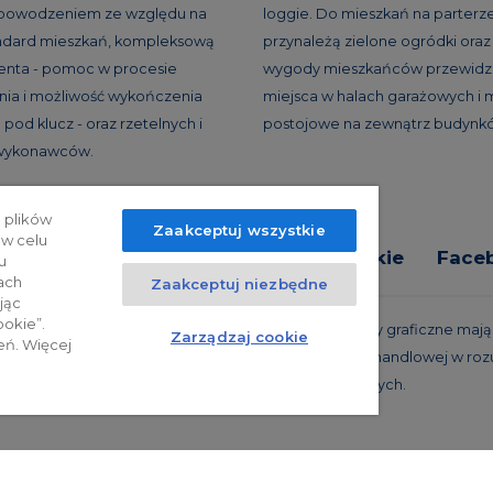
 powodzeniem ze względu na
loggie. Do mieszkań na parterz
andard mieszkań, kompleksową
przynależą zielone ogródki oraz 
ienta - pomoc w procesie
wygody mieszkańców przewidzi
ia i możliwość wykończenia
miejsca w halach garażowych i 
pod klucz - oraz rzetelnych i
postojowe na zewnątrz budynk
 wykonawców.
 plików
Zaakceptuj wszystkie
 w celu
tyka prywatności
Relacje inwestorskie
Face
u
ach
Zaakceptuj niezbędne
jąc
ookie”.
trzeżone. Powyższa oferta i przedstawione materiały graficzne mają c
Zarządzaj cookie
eń. Więcej
 projekty realizacyjne, nie stanowią również oferty handlowej w roz
oraz innych właściwych przepisów prawnych.