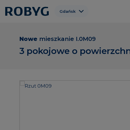
Gdańsk
Warszawa
Wrocław
Nowe
mieszkanie
I.0M09
Poznań
3 pokojowe o powierzchn
Gdynia
Łódź