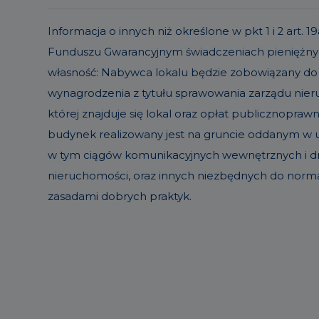
Informacja o innych niż określone w pkt 1 i 2 ar
Funduszu Gwarancyjnym świadczeniach pieniężnyc
własność: Nabywca lokalu będzie zobowiązany do
wynagrodzenia z tytułu sprawowania zarządu ni
której znajduje się lokal oraz opłat publicznopraw
budynek realizowany jest na gruncie oddanym w uż
w tym ciągów komunikacyjnych wewnętrznych i dró
nieruchomości, oraz innych niezbędnych do norm
zasadami dobrych praktyk.