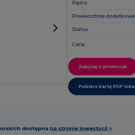
Piętro
SkyPoint
Powierzchnie dodatkowe
Inwestycje 
Lokale usłu
Status
Cena
Zapytaj o promocje
Pobierz kartę PDF loka
torskich dostępna
na stronie inwestycji >