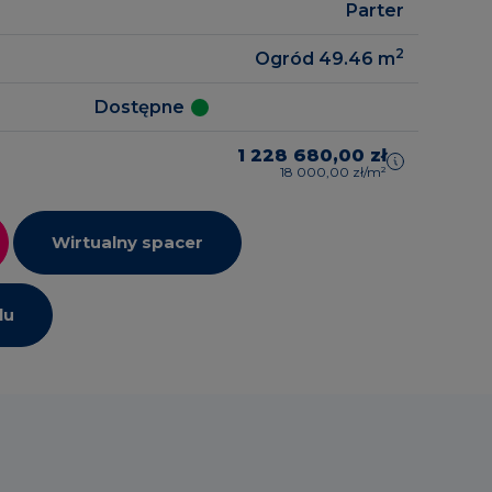
Parter
2
Ogród 49.46
m
zrealizowane
gowe
Dostępne
1 228 680,00 zł
18 000,00 zł/m²
Wirtualny spacer
lu