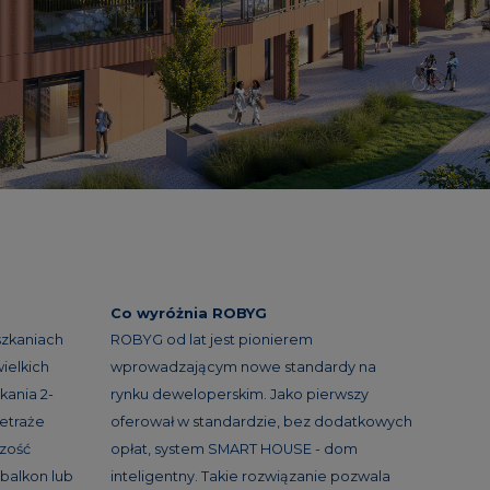
Co wyróżnia ROBYG
szkaniach
ROBYG od lat jest pionierem
ielkich
wprowadzającym nowe standardy na
kania 2-
rynku deweloperskim. Jako pierwszy
etraże
oferował w standardzie, bez dodatkowych
szość
opłat, system SMART HOUSE - dom
balkon lub
inteligentny. Takie rozwiązanie pozwala