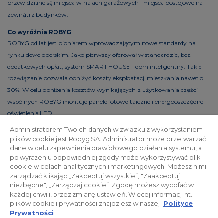
przewidziane są miejsca w halach garażowych i miejsca postojowe na
zewnątrz budynków.
Co wyróżnia ROBYG
ROBYG od lat jest pionierem wprowadzającym nowe standardy na
rynku deweloperskim. Jako pierwszy oferował w standardzie, bez
dodatkowych opłat, system SMART HOUSE - dom inteligentny. Takie
rozwiązanie pozwala obniżyć koszty eksploatacji mieszkania nawet o
30%. W celu obniżenia kosztów wynikających z użytkowania części
wspólnych ROBYG montuje panele fotowoltaiczne i energooszczędne
oświetlenie LED.
Administratorem Twoich danych w związku z wykorzystaniem
plików cookie jest Robyg SA. Administrator może przetwarzać
dane w celu zapewnienia prawidłowego działania systemu, a
Polityka prywatności
Relacje inwestorskie
po wyrażeniu odpowiedniej zgody może wykorzystywać pliki
cookie w celach analitycznych i marketingowych. Możesz nimi
zarządzać klikając „Zakceptuj wszystkie”, "Zaakceptuj
Facebook
niezbędne", „Zarządzaj cookie”. Zgodę możesz wycofać w
każdej chwili, przez zmianę ustawień. Więcej informacji nt.
plików cookie i prywatności znajdziesz w naszej
Polityce
© 2026 ROBYG. Wszystkie prawa zastrzeżone. Powyższa oferta i
Prywatności