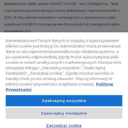
dodatkowych opłat, system SMART HOUSE - dom inteligentny. Takie
rozwiązanie pozwala obniżyć koszty eksploatacji mieszkania nawet o
30%. W celu obniżenia kosztów wynikających z użytkowania części
wspólnych ROBYG montuje panele fotowoltaiczne i energooszczędne
oświetlenie LED.
Administratorem Twoich danych w związku z wykorzystaniem
plików cookie jest Robyg SA. Administrator może przetwarzać
dane w celu zapewnienia prawidłowego działania systemu, a
Polityka prywatności
Relacje inwestorskie
po wyrażeniu odpowiedniej zgody może wykorzystywać pliki
cookie w celach analitycznych i marketingowych. Możesz nimi
zarządzać klikając „Zakceptuj wszystkie”, "Zaakceptuj
Facebook
niezbędne", „Zarządzaj cookie”. Zgodę możesz wycofać w
każdej chwili, przez zmianę ustawień. Więcej informacji nt.
plików cookie i prywatności znajdziesz w naszej
Polityce
© 2026 ROBYG. Wszystkie prawa zastrzeżone. Powyższa oferta i
Prywatności
przedstawione materiały graficzne mają charakter jedynie
Zaakceptuj wszystkie
informacyjny, nie mogą być traktowane jako ostateczne projekty
realizacyjne, nie stanowią również oferty handlowej w rozumieniu art.
Zaakceptuj niezbędne
66 §1 Kodeksu Cywilnego oraz innych właściwych przepisów prawnych.
Kontakt
Czat z doradcą
Zarządzaj cookie