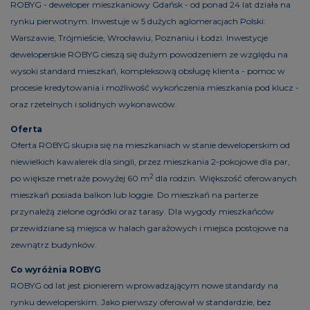
ROBYG - deweloper mieszkaniowy Gdańsk - od ponad 24 lat działa na
rynku pierwotnym. Inwestuje w 5 dużych aglomeracjach Polski:
Warszawie, Trójmieście, Wrocławiu, Poznaniu i Łodzi. Inwestycje
deweloperskie ROBYG cieszą się dużym powodzeniem ze względu na
wysoki standard mieszkań, kompleksową obsługę klienta - pomoc w
procesie kredytowania i możliwość wykończenia mieszkania pod klucz -
oraz rzetelnych i solidnych wykonawców.
Oferta
Oferta ROBYG skupia się na mieszkaniach w stanie deweloperskim od
niewielkich kawalerek dla singli, przez mieszkania 2-pokojowe dla par,
2
po większe metraże powyżej 60 m
dla rodzin. Większość oferowanych
mieszkań posiada balkon lub loggie. Do mieszkań na parterze
przynależą zielone ogródki oraz tarasy. Dla wygody mieszkańców
przewidziane są miejsca w halach garażowych i miejsca postojowe na
zewnątrz budynków.
Co wyróżnia ROBYG
ROBYG od lat jest pionierem wprowadzającym nowe standardy na
rynku deweloperskim. Jako pierwszy oferował w standardzie, bez