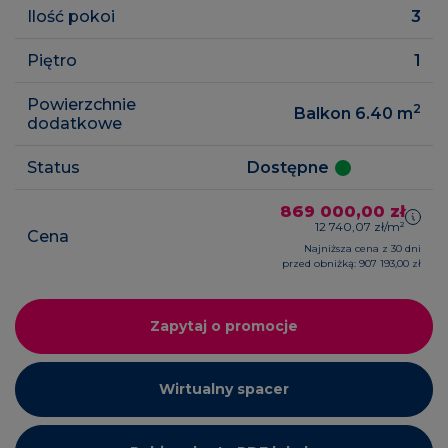
Ilość pokoi
3
Piętro
1
Powierzchnie
2
Balkon 6.40
m
dodatkowe
Status
Dostępne
869 000,00 zł
12 740,07 zł/m²
Cena
Najniższa cena z 30 dni
przed obniżką: 907 193,00 zł
Zapytaj o promocje
Wirtualny spacer