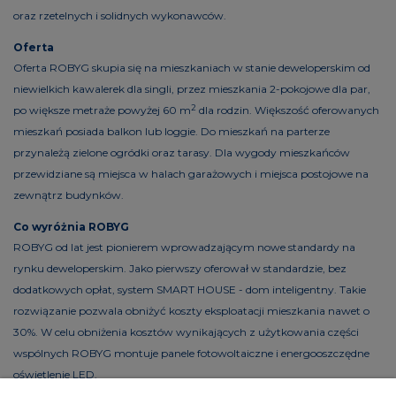
oraz rzetelnych i solidnych wykonawców.
Oferta
Oferta ROBYG skupia się na mieszkaniach w stanie deweloperskim od
niewielkich kawalerek dla singli, przez mieszkania 2-pokojowe dla par,
2
po większe metraże powyżej 60 m
dla rodzin. Większość oferowanych
mieszkań posiada balkon lub loggie. Do mieszkań na parterze
przynależą zielone ogródki oraz tarasy. Dla wygody mieszkańców
przewidziane są miejsca w halach garażowych i miejsca postojowe na
zewnątrz budynków.
Co wyróżnia ROBYG
ROBYG od lat jest pionierem wprowadzającym nowe standardy na
rynku deweloperskim. Jako pierwszy oferował w standardzie, bez
dodatkowych opłat, system SMART HOUSE - dom inteligentny. Takie
rozwiązanie pozwala obniżyć koszty eksploatacji mieszkania nawet o
30%. W celu obniżenia kosztów wynikających z użytkowania części
wspólnych ROBYG montuje panele fotowoltaiczne i energooszczędne
oświetlenie LED.