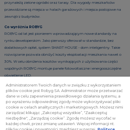
przynależą zielone ogródki oraz tarasy. Dla wygody mieszkańców
przewidziane są miejsca w halach garażowych i miejsca postojowe na
zewnątrz budynków.
Co wyróżnia ROBYG
ROBYG od lat jest pionierem wprowadzającym nowe standardy na
rynku deweloperskim. Jako pierwszy oferował w standardzie, bez
dodatkowych opłat, system SMART HOUSE - dom inteligentny. Takie
rozwiązanie pozwala obniżyć koszty eksploatacji mieszkania nawet o
30%. W celu obniżenia kosztów wynikających z użytkowania części
wspólnych ROBYG montuje panele fotowoltaiczne i energooszczędne
oświetlenie LED.
Administratorem Twoich danych w związku z wykorzystaniem
plików cookie jest Robyg SA. Administrator może przetwarzać
dane w celu zapewnienia prawidłowego działania systemu, a
Polityka prywatności
Relacje inwestorskie
po wyrażeniu odpowiedniej zgody może wykorzystywać pliki
cookie w celach analitycznych i marketingowych. Możesz nimi
zarządzać klikając „Zakceptuj wszystkie”, "Zaakceptuj
Facebook
niezbędne", „Zarządzaj cookie”. Zgodę możesz wycofać w
każdej chwili, przez zmianę ustawień. Więcej informacji nt.
plików cookie i prywatności znajdziesz w naszej
Polityce