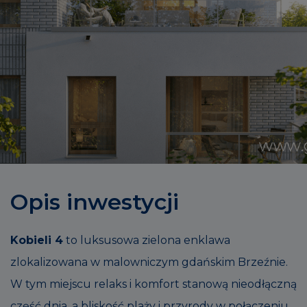
Opis inwestycji
Kobieli 4
to luksusowa zielona enklawa
zlokalizowana w malowniczym gdańskim Brzeźnie.
W tym miejscu relaks i komfort stanową nieodłączną
część dnia, a bliskość plaży i przyrody w połączeniu