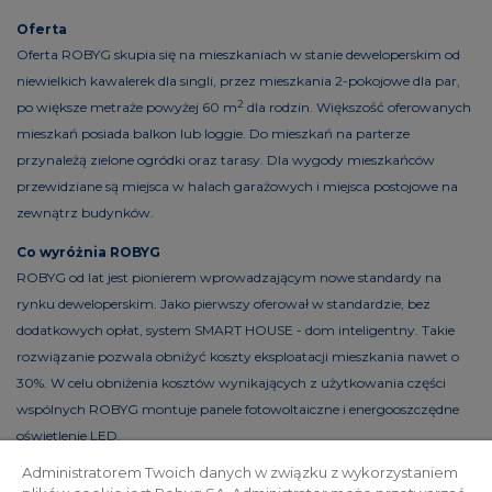
Oferta
Oferta ROBYG skupia się na mieszkaniach w stanie deweloperskim od
niewielkich kawalerek dla singli, przez mieszkania 2-pokojowe dla par,
2
po większe metraże powyżej 60 m
dla rodzin. Większość oferowanych
mieszkań posiada balkon lub loggie. Do mieszkań na parterze
przynależą zielone ogródki oraz tarasy. Dla wygody mieszkańców
przewidziane są miejsca w halach garażowych i miejsca postojowe na
zewnątrz budynków.
Co wyróżnia ROBYG
ROBYG od lat jest pionierem wprowadzającym nowe standardy na
rynku deweloperskim. Jako pierwszy oferował w standardzie, bez
dodatkowych opłat, system SMART HOUSE - dom inteligentny. Takie
rozwiązanie pozwala obniżyć koszty eksploatacji mieszkania nawet o
30%. W celu obniżenia kosztów wynikających z użytkowania części
wspólnych ROBYG montuje panele fotowoltaiczne i energooszczędne
oświetlenie LED.
Administratorem Twoich danych w związku z wykorzystaniem