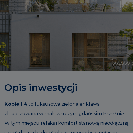
Opis inwestycji
Kobieli 4
to luksusowa zielona enklawa
zlokalizowana w malowniczym gdańskim Brzeźnie.
W tym miejscu relaks i komfort stanową nieodłączną
część dnia, a bliskość plaży i przyrody w połączeniu