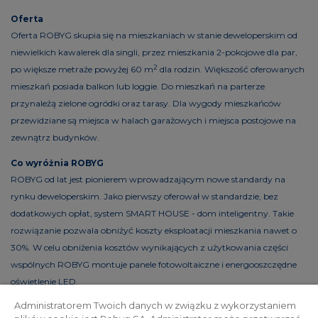
Oferta
Oferta ROBYG skupia się na mieszkaniach w stanie deweloperskim od
niewielkich kawalerek dla singli, przez mieszkania 2-pokojowe dla par,
2
po większe metraże powyżej 60 m
dla rodzin. Większość oferowanych
mieszkań posiada balkon lub loggie. Do mieszkań na parterze
przynależą zielone ogródki oraz tarasy. Dla wygody mieszkańców
przewidziane są miejsca w halach garażowych i miejsca postojowe na
zewnątrz budynków.
Co wyróżnia ROBYG
ROBYG od lat jest pionierem wprowadzającym nowe standardy na
rynku deweloperskim. Jako pierwszy oferował w standardzie, bez
dodatkowych opłat, system SMART HOUSE - dom inteligentny. Takie
rozwiązanie pozwala obniżyć koszty eksploatacji mieszkania nawet o
30%. W celu obniżenia kosztów wynikających z użytkowania części
wspólnych ROBYG montuje panele fotowoltaiczne i energooszczędne
oświetlenie LED.
Administratorem Twoich danych w związku z wykorzystaniem