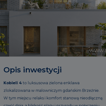
Opis inwestycji
Kobieli 4
to luksusowa zielona enklawa
zlokalizowana w malowniczym gdańskim Brzeźnie.
W tym miejscu relaks i komfort stanową nieodłączną
część dnia, a bliskość plaży i przyrody w połączeniu