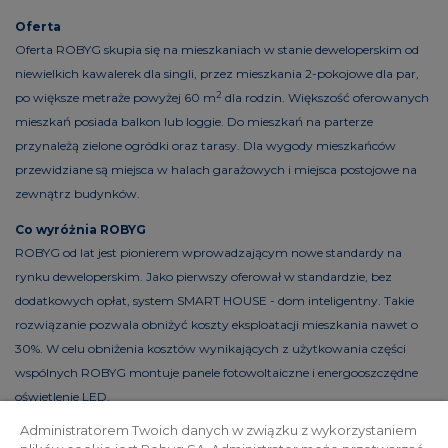
Oferta
Oferta ROBYG skupia się na mieszkaniach w stanie deweloperskim od
niewielkich kawalerek dla singli, przez mieszkania 2-pokojowe dla par,
2
po większe metraże powyżej 60 m
dla rodzin. Większość oferowanych
mieszkań posiada balkon lub loggie. Do mieszkań na parterze
przynależą zielone ogródki oraz tarasy. Dla wygody mieszkańców
przewidziane są miejsca w halach garażowych i miejsca postojowe na
zewnątrz budynków.
Co wyróżnia ROBYG
ROBYG od lat jest pionierem wprowadzającym nowe standardy na
rynku deweloperskim. Jako pierwszy oferował w standardzie, bez
dodatkowych opłat, system SMART HOUSE - dom inteligentny. Takie
rozwiązanie pozwala obniżyć koszty eksploatacji mieszkania nawet o
30%. W celu obniżenia kosztów wynikających z użytkowania części
wspólnych ROBYG montuje panele fotowoltaiczne i energooszczędne
oświetlenie LED.
Administratorem Twoich danych w związku z wykorzystaniem