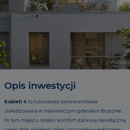
Opis inwestycji
Kobieli 4
to luksusowa zielona enklawa
zlokalizowana w malowniczym gdańskim Brzeźnie.
W tym miejscu relaks i komfort stanową nieodłączną
część dnia, a bliskość plaży i przyrody w połączeniu