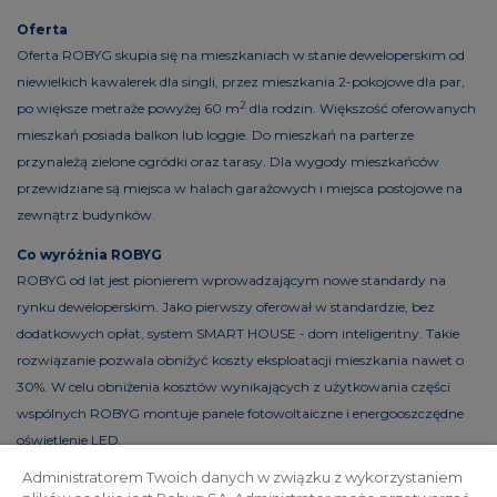
Oferta
Oferta ROBYG skupia się na mieszkaniach w stanie deweloperskim od
niewielkich kawalerek dla singli, przez mieszkania 2-pokojowe dla par,
2
po większe metraże powyżej 60 m
dla rodzin. Większość oferowanych
mieszkań posiada balkon lub loggie. Do mieszkań na parterze
przynależą zielone ogródki oraz tarasy. Dla wygody mieszkańców
przewidziane są miejsca w halach garażowych i miejsca postojowe na
zewnątrz budynków.
Co wyróżnia ROBYG
ROBYG od lat jest pionierem wprowadzającym nowe standardy na
rynku deweloperskim. Jako pierwszy oferował w standardzie, bez
dodatkowych opłat, system SMART HOUSE - dom inteligentny. Takie
rozwiązanie pozwala obniżyć koszty eksploatacji mieszkania nawet o
30%. W celu obniżenia kosztów wynikających z użytkowania części
wspólnych ROBYG montuje panele fotowoltaiczne i energooszczędne
oświetlenie LED.
Administratorem Twoich danych w związku z wykorzystaniem