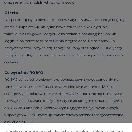
oraz rzetelnych i solidnych wykonawców.
Oferta
Dla poszukujących nieruchomości w Gdyni ROBYG proponuje bogatą
ofertę. Grupa oferuje nie tylko nowe mieszkania w Gdyni, ale
także lokale usługowe. Wszystkie mieszkania posiadają balkon lub
loggie, a na parterze są mieszkania z ogródkiem lub tarasem. Do
nowych domów przynależą, tarasy, balkony oraz ogródki. Budujemy
nie tylko osiedla, ale przyjazną, nowoczesną i funkcjonalną przestrzeń
do życia.
Co wyróżnia ROBYG
ROBYG od lat jest pionierem wprowadzającym nowe standardy na
rynku deweloperskim. Jako pierwszy oferował w standardzie, bez
dodatkowych opłat, system SMART HOUSE - dom inteligentny. Takie
rozwiązanie pozwala obniżyć koszty eksploatacji mieszkania nawet o
30%. W celu obniżenia kosztów wynikających z użytkowania części
wspólnych ROBYG montuje panele fotowoltaiczne i energooszczędne
oświetlenie LED.
Administratorem Twoich danych w związku z wykorzystaniem