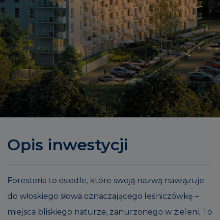
Opis inwestycji
Foresteria to osiedle, które swoją nazwą nawiązuje
do włoskiego słowa oznaczającego leśniczówkę –
miejsca bliskiego naturze, zanurzonego w zieleni. To