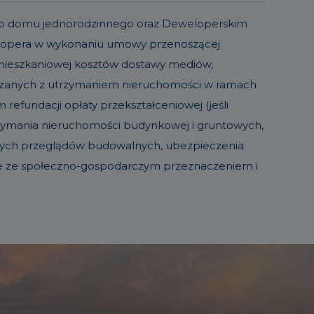
o lub domu jednorodzinnego oraz Deweloperskim
elopera w wykonaniu umowy przenoszącej
 mieszkaniowej kosztów dostawy mediów,
iązanych z utrzymaniem nieruchomości w ramach
refundacji opłaty przekształceniowej (jeśli
trzymania nieruchomości budynkowej i gruntowych,
sowych przeglądów budowalnych, ubezpieczenia
ie ze społeczno-gospodarczym przeznaczeniem i