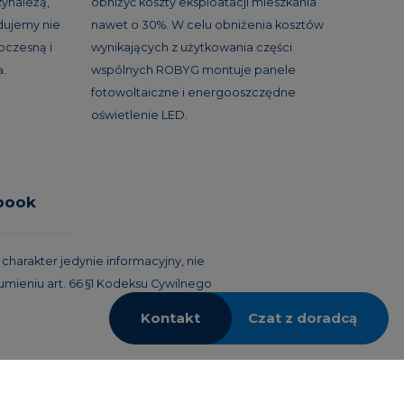
ynależą,
obniżyć koszty eksploatacji mieszkania
udujemy nie
nawet o 30%. W celu obniżenia kosztów
woczesną i
wynikających z użytkowania części
a.
wspólnych ROBYG montuje panele
fotowoltaiczne i energooszczędne
oświetlenie LED.
book
harakter jedynie informacyjny, nie
umieniu art. 66 §1 Kodeksu Cywilnego
Kontakt
Czat z doradcą