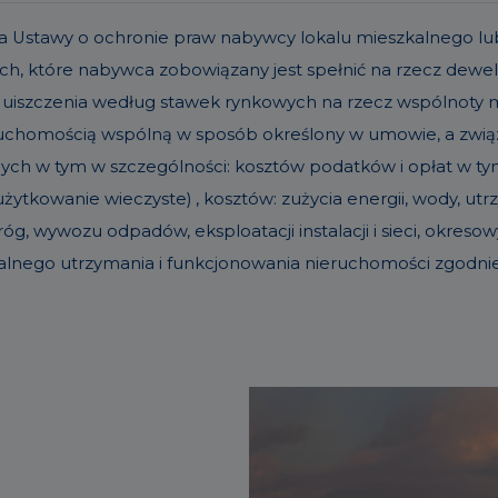
t. 19a Ustawy o ochronie praw nabywcy lokalu mieszkalneg
h, które nabywca zobowiązany jest spełnić na rzecz dew
 uiszczenia według stawek rynkowych na rzecz wspólnoty
eruchomością wspólną w sposób określony w umowie, a zw
nych w tym w szczególności: kosztów podatków i opłat w tym 
ytkowanie wieczyste) , kosztów: zużycia energii, wody, u
g, wywozu odpadów, eksploatacji instalacji i sieci, okre
alnego utrzymania i funkcjonowania nieruchomości zgodn