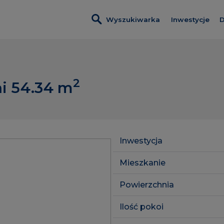
Wyszukiwarka
Inwestycje
D
Wszystkie in
Dobre Miejs
2
i 54.34
m
Wendy
Foresteria
Inwestycje z
Inwestycja
Lokale usłu
Mieszkanie
Powierzchnia
Ilość pokoi