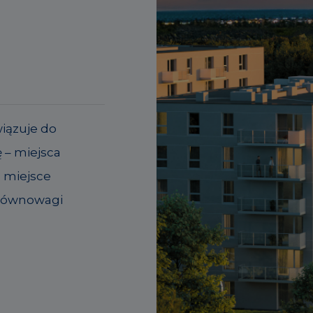
wiązuje do
 – miejsca
o miejsce
 równowagi