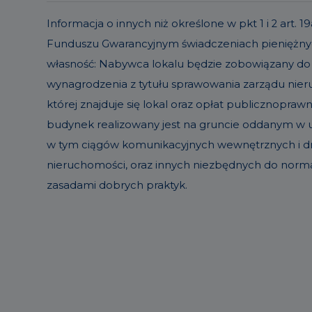
Informacja o innych niż określone w pkt 1 i 2 ar
Funduszu Gwarancyjnym świadczeniach pieniężnyc
własność: Nabywca lokalu będzie zobowiązany do
wynagrodzenia z tytułu sprawowania zarządu ni
której znajduje się lokal oraz opłat publicznopraw
budynek realizowany jest na gruncie oddanym w uż
w tym ciągów komunikacyjnych wewnętrznych i dró
nieruchomości, oraz innych niezbędnych do norm
zasadami dobrych praktyk.