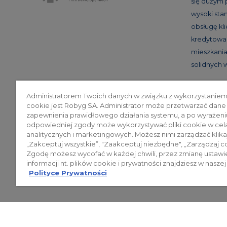
się dużym
wysoki st
obsługę kl
kredytowan
mieszkania 
solidnych
Administratorem Twoich danych w związku z wykorzystaniem
cookie jest Robyg SA. Administrator może przetwarzać dane
Poli
zapewnienia prawidłowego działania systemu, a po wyrażeni
odpowiedniej zgody może wykorzystywać pliki cookie w cel
analitycznych i marketingowych. Możesz nimi zarządzać klika
„Zakceptuj wszystkie”, "Zaakceptuj niezbędne", „Zarządzaj c
© 2026 ROBYG. Wszystkie prawa zas
Zgodę możesz wycofać w każdej chwili, przez zmianę ustawi
mogą być traktowane jako ostateczne
informacji nt. plików cookie i prywatności znajdziesz w naszej
Polityce Prywatności