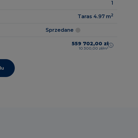
1
2
Taras 4.97
m
Sprzedane
559 702,00 zł
10 300,00 zł/m²
lu