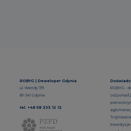
ROBYG |
Deweloper Gdynia
Doświadc
ul. Wendy 7/9
ROBYG - d
81-341 Gdynia
od ponad 24
pierwotnym
tel. +48 58 333 12 12
aglomeracj
Trójmieście
Inwestycj