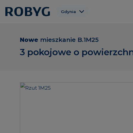
Gdynia
Warszawa
Gdańsk
Nowe
mieszkanie
B.1M25
Wrocław
3 pokojowe o powierzchn
Poznań
Łódź