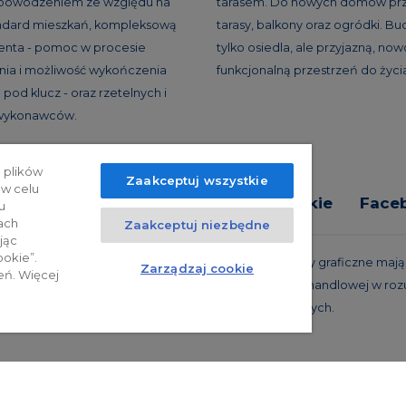
 powodzeniem ze względu na
tarasem. Do nowych domów prz
andard mieszkań, kompleksową
tarasy, balkony oraz ogródki. B
ienta - pomoc w procesie
tylko osiedla, ale przyjazną, no
ia i możliwość wykończenia
funkcjonalną przestrzeń do życi
pod klucz - oraz rzetelnych i
 wykonawców.
 plików
Zaakceptuj wszystkie
 w celu
tyka prywatności
Relacje inwestorskie
Face
u
ach
Zaakceptuj niezbędne
jąc
ookie”.
trzeżone. Powyższa oferta i przedstawione materiały graficzne mają c
Zarządzaj cookie
eń. Więcej
 projekty realizacyjne, nie stanowią również oferty handlowej w roz
oraz innych właściwych przepisów prawnych.