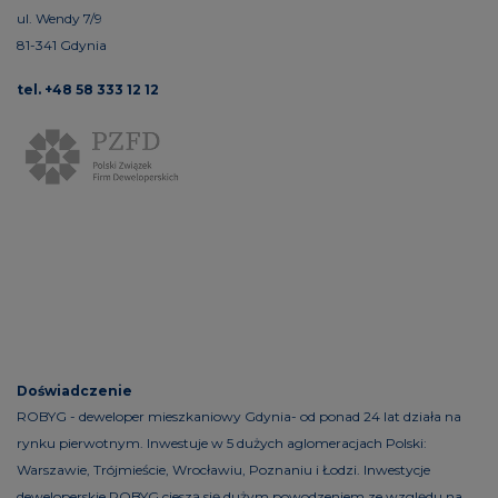
ul. Wendy 7/9
81-341 Gdynia
tel. +48 58 333 12 12
Doświadczenie
ROBYG - deweloper mieszkaniowy Gdynia- od ponad 24 lat działa na
rynku pierwotnym. Inwestuje w 5 dużych aglomeracjach Polski:
Warszawie, Trójmieście, Wrocławiu, Poznaniu i Łodzi. Inwestycje
deweloperskie ROBYG cieszą się dużym powodzeniem ze względu na