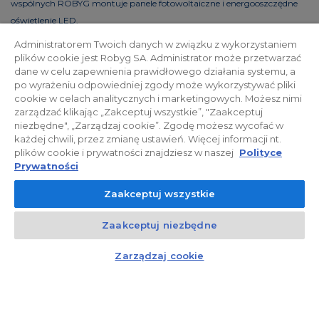
wspólnych ROBYG montuje panele fotowoltaiczne i energooszczędne
oświetlenie LED.
Administratorem Twoich danych w związku z wykorzystaniem
plików cookie jest Robyg SA. Administrator może przetwarzać
dane w celu zapewnienia prawidłowego działania systemu, a
Polityka prywatności
Relacje inwestorskie
po wyrażeniu odpowiedniej zgody może wykorzystywać pliki
cookie w celach analitycznych i marketingowych. Możesz nimi
zarządzać klikając „Zakceptuj wszystkie”, "Zaakceptuj
Facebook
niezbędne", „Zarządzaj cookie”. Zgodę możesz wycofać w
każdej chwili, przez zmianę ustawień. Więcej informacji nt.
plików cookie i prywatności znajdziesz w naszej
Polityce
© 2026 ROBYG. Wszystkie prawa zastrzeżone. Powyższa oferta i
Prywatności
przedstawione materiały graficzne mają charakter jedynie
Zaakceptuj wszystkie
informacyjny, nie mogą być traktowane jako ostateczne projekty
realizacyjne, nie stanowią również oferty handlowej w rozumieniu art.
Zaakceptuj niezbędne
66 §1 Kodeksu Cywilnego oraz innych właściwych przepisów prawnych.
Kontakt
Czat z doradcą
Zarządzaj cookie