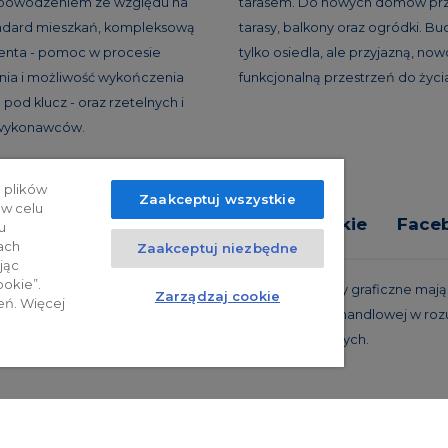
 powodzeniem ze względu na
tarasem. Do nowych domów prz
andard mieszkań, kompleksową
tarasy, balkony oraz ogródki. B
ienta - pomoc w procesie
tylko osiedla, ale przyjazną, no
ia i możliwość wykończenia
funkcjonalną przestrzeń do życi
pod klucz - oraz rzetelnych i
 wykonawców.
 plików
Zaakceptuj wszystkie
 w celu
tyka prywatności
Relacje inwestorskie
Face
u
ach
Zaakceptuj niezbędne
jąc
ookie”.
trzeżone. Powyższa oferta i przedstawione materiały graficzne mają c
Zarządzaj cookie
eń. Więcej
 projekty realizacyjne, nie stanowią również oferty handlowej w roz
oraz innych właściwych przepisów prawnych.