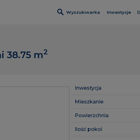
Wyszukiwarka
Inwestycje
D
Wszystkie in
Dobre Miejs
2
i 38.75
m
Wendy
Foresteria
Inwestycje z
Inwestycja
Lokale usłu
Mieszkanie
Powierzchnia
Ilość pokoi