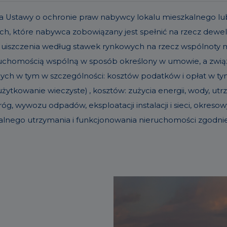
t. 19a Ustawy o ochronie praw nabywcy lokalu mieszkalneg
h, które nabywca zobowiązany jest spełnić na rzecz dew
 uiszczenia według stawek rynkowych na rzecz wspólnoty
eruchomością wspólną w sposób określony w umowie, a zw
nych w tym w szczególności: kosztów podatków i opłat w tym 
ytkowanie wieczyste) , kosztów: zużycia energii, wody, u
g, wywozu odpadów, eksploatacji instalacji i sieci, okre
alnego utrzymania i funkcjonowania nieruchomości zgodn