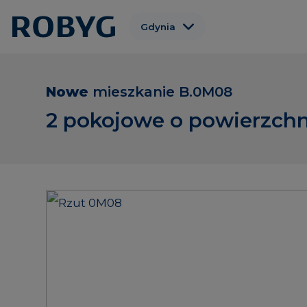
Gdynia
Warszawa
Gdańsk
Nowe
mieszkanie
B.0M08
Wrocław
2 pokojowe o powierzchn
Poznań
Łódź