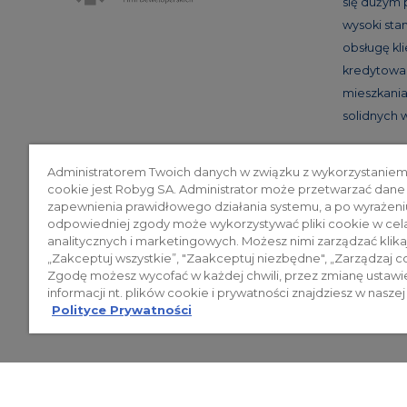
się dużym
wysoki st
obsługę kl
kredytowan
mieszkania 
solidnych
Administratorem Twoich danych w związku z wykorzystaniem
cookie jest Robyg SA. Administrator może przetwarzać dane
Poli
zapewnienia prawidłowego działania systemu, a po wyrażeni
odpowiedniej zgody może wykorzystywać pliki cookie w cel
analitycznych i marketingowych. Możesz nimi zarządzać klika
„Zakceptuj wszystkie”, "Zaakceptuj niezbędne", „Zarządzaj c
© 2026 ROBYG. Wszystkie prawa zas
Zgodę możesz wycofać w każdej chwili, przez zmianę ustawi
mogą być traktowane jako ostateczne
informacji nt. plików cookie i prywatności znajdziesz w naszej
Polityce Prywatności