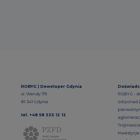
ROBYG |
Deweloper Gdynia
Doświadc
ul. Wendy 7/9
ROBYG - d
81-341 Gdynia
od ponad 24
pierwotnym
tel. +48 58 333 12 12
aglomeracj
Trójmieście
Inwestycj