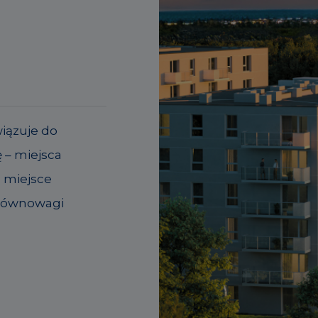
wiązuje do
 – miejsca
o miejsce
 równowagi