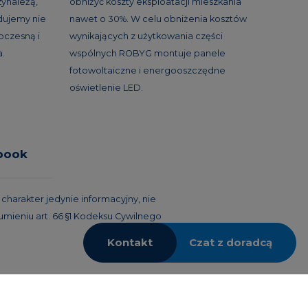
ynależą,
obniżyć koszty eksploatacji mieszkania
udujemy nie
nawet o 30%. W celu obniżenia kosztów
woczesną i
wynikających z użytkowania części
a.
wspólnych ROBYG montuje panele
fotowoltaiczne i energooszczędne
oświetlenie LED.
book
harakter jedynie informacyjny, nie
umieniu art. 66 §1 Kodeksu Cywilnego
Kontakt
Czat z doradcą