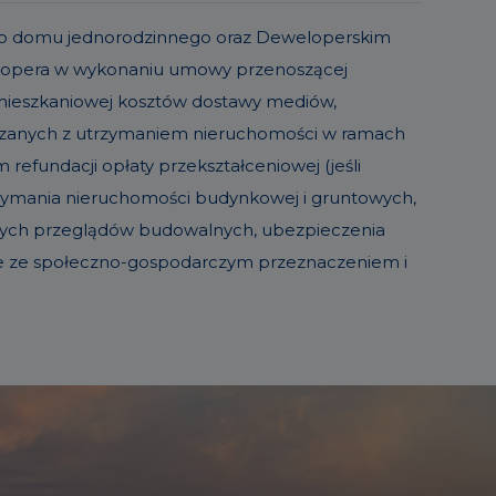
o lub domu jednorodzinnego oraz Deweloperskim
elopera w wykonaniu umowy przenoszącej
 mieszkaniowej kosztów dostawy mediów,
iązanych z utrzymaniem nieruchomości w ramach
refundacji opłaty przekształceniowej (jeśli
trzymania nieruchomości budynkowej i gruntowych,
sowych przeglądów budowalnych, ubezpieczenia
ie ze społeczno-gospodarczym przeznaczeniem i