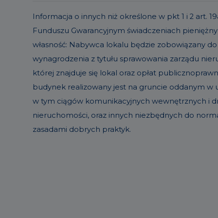
Informacja o innych niż określone w pkt 1 i 2 ar
Funduszu Gwarancyjnym świadczeniach pieniężnyc
własność: Nabywca lokalu będzie zobowiązany do
wynagrodzenia z tytułu sprawowania zarządu ni
której znajduje się lokal oraz opłat publicznopraw
budynek realizowany jest na gruncie oddanym w uż
w tym ciągów komunikacyjnych wewnętrznych i dró
nieruchomości, oraz innych niezbędnych do norm
zasadami dobrych praktyk.