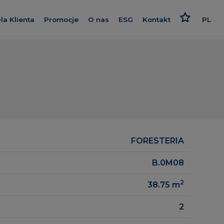
la Klienta
Promocje
O nas
ESG
Kontakt
PL
westycje
Kredyt
Poznaj nas
Odpowiedzialne podejści
EN
Wykończenie pod klucz
Nasz standard
Strategia i raport
ce
Program poleceń
Dajemy więcej
Polityki
Karta rabatowa
Smart House by Keemple
Rzecznik Klienta
Zakup Gruntu
realizowane
FORESTERIA
Dziennik budowy
Spółki Grupy
gowe
B.0M08
Panel Klienta
Dla inwestora
2
38.75
m
Kariera
2