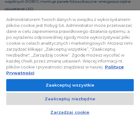
wspólnych ROBYG montuje panele fotowoltaiczne i energooszczędne
oświetlenie LED.
Administratorem Twoich danych w związku z wykorzystaniem
plików cookie jest Robyg SA. Administrator może przetwarzać
dane w celu zapewnienia prawidłowego działania systemu, a
Polityka prywatności
Relacje inwestorskie
po wyrażeniu odpowiedniej zgody może wykorzystywać pliki
cookie w celach analitycznych i marketingowych. Możesz nimi
zarządzać klikając „Zakceptuj wszystkie”, "Zaakceptuj
Facebook
niezbędne", „Zarządzaj cookie”. Zgodę możesz wycofać w
każdej chwili, przez zmianę ustawień. Więcej informacji nt.
plików cookie i prywatności znajdziesz w naszej
Polityce
© 2026 ROBYG. Wszystkie prawa zastrzeżone. Powyższa oferta i
Prywatności
przedstawione materiały graficzne mają charakter jedynie
Zaakceptuj wszystkie
informacyjny, nie mogą być traktowane jako ostateczne projekty
realizacyjne, nie stanowią również oferty handlowej w rozumieniu art.
Zaakceptuj niezbędne
66 §1 Kodeksu Cywilnego oraz innych właściwych przepisów prawnych.
Kontakt
Czat z doradcą
Zarządzaj cookie