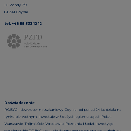
ul. Wendy 7/9
81-341 Gdynia
tel. +48 58 333 12 12
Doświadczenie
ROBYG - deweloper mieszkaniowy Gdynia- od ponad 24 lat działa na
rynku pierwotnym. Inwestuje w 5 dużych aglomeracjach Polski:
Warszawie, Trójmieście, Wrocławiu, Poznaniu i Łodzi. Inwestycje
deweloperskie ROBYG cieszą się dużym powodzeniem ze względu na