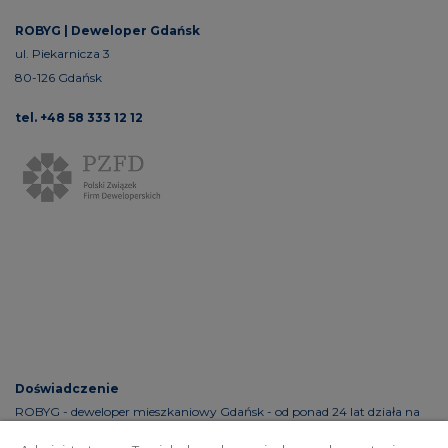
ROBYG |
Deweloper Gdańsk
ul. Piekarnicza 3
80-126 Gdańsk
tel. +48 58 333 12 12
Doświadczenie
ROBYG - deweloper mieszkaniowy Gdańsk - od ponad 24 lat działa na
rynku pierwotnym. Inwestuje w 5 dużych aglomeracjach Polski: