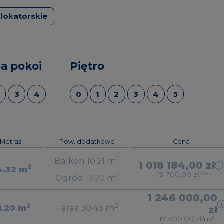
lokatorskie
ba pokoi
Piętro
3
4
0
1
2
3
4
5
Metraż
Pow. dodatkowe
Cena
2
Balkon 10.21
m
1 018 184,00 zł
2
4.32
m
13 700,00 zł/m²
2
Ogród 17.70
m
1 246 000,00
2
2
1.20
m
Taras 30.43
m
zł
17 500,00 zł/m²