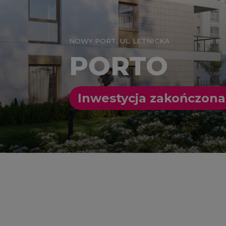
NOWY PORT, UL. LETNICKA
PORTO
Inwestycja zakończona