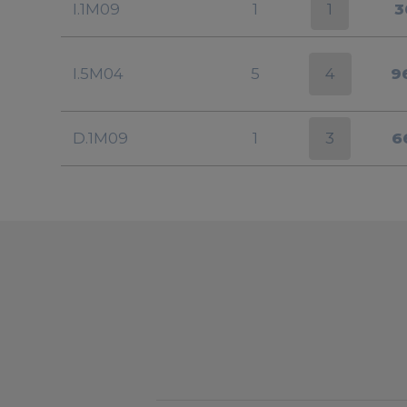
1
I.1M09
1
3
4
I.5M04
5
9
3
D.1M09
1
6