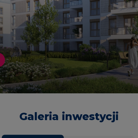
SkyPoint
Inwestycje 
Lokale usłu
Galeria inwestycji