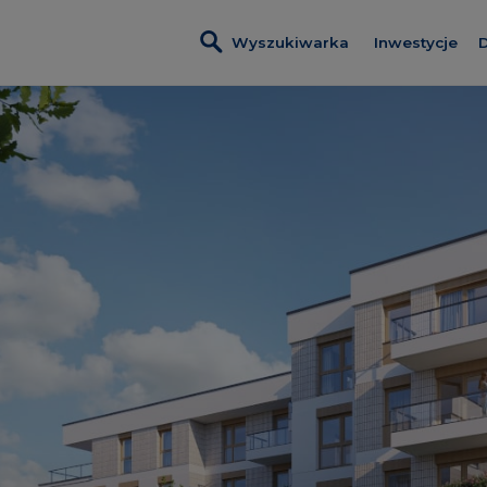
Wyszukiwarka
Inwestycje
D
Wszystkie i
Nadmotławi
Nowa Wało
Kobieli 4
Leszczyński
Szumilas
ROSA Resid
Lawendowe
Pas Startow