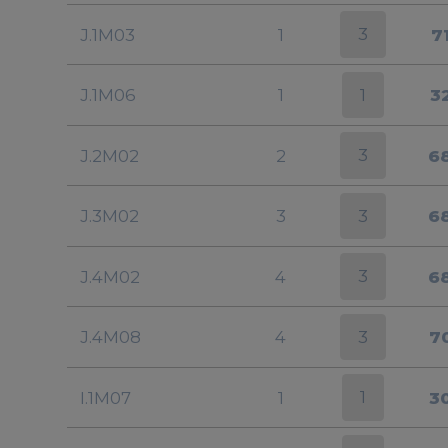
3
J.1M03
1
7
1
J.1M06
1
3
3
J.2M02
2
6
3
J.3M02
3
6
3
J.4M02
4
6
3
J.4M08
4
7
1
I.1M07
1
3