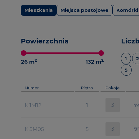
Mieszkania
Miejsca postojowe
Komórki 
Powierzchnia
Licz
1
2
2
2
26
m
132
m
5
Numer
Piętro
Pokoje
3
K.1M12
1
7
3
K.5M05
5
7