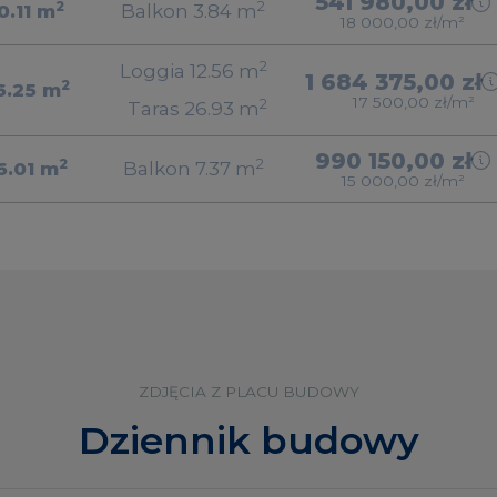
541 980,00 zł
2
2
0.11
m
Balkon 3.84
m
18 000,00 zł/m²
2
Loggia 12.56
m
1 684 375,00 zł
2
6.25
m
17 500,00 zł/m²
2
Taras 26.93
m
990 150,00 zł
2
2
6.01
m
Balkon 7.37
m
15 000,00 zł/m²
ZDJĘCIA Z PLACU BUDOWY
Dziennik budowy