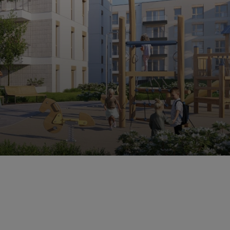
zrealizowane
gowe