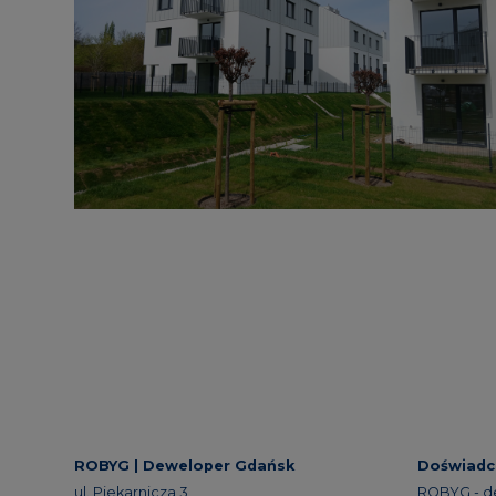
ROBYG |
Deweloper Gdańsk
Doświadc
ul. Piekarnicza 3
ROBYG - d