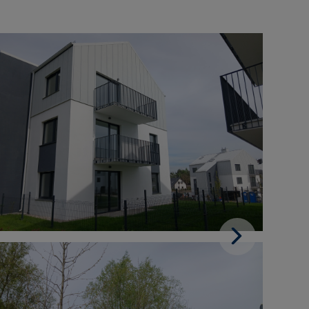
zrealizowane
gowe