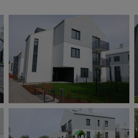
SkyPoint
Inwestycje 
Lokale usłu