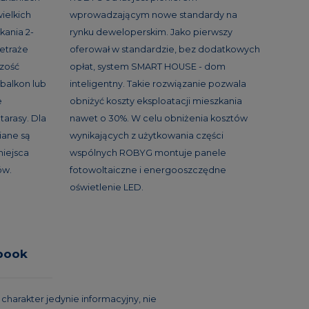
ielkich
wprowadzającym nowe standardy na
kania 2-
rynku deweloperskim. Jako pierwszy
etraże
oferował w standardzie, bez dodatkowych
szość
opłat, system SMART HOUSE - dom
balkon lub
inteligentny. Takie rozwiązanie pozwala
e
obniżyć koszty eksploatacji mieszkania
tarasy. Dla
nawet o 30%. W celu obniżenia kosztów
ane są
wynikających z użytkowania części
miejsca
wspólnych ROBYG montuje panele
ów.
fotowoltaiczne i energooszczędne
oświetlenie LED.
book
harakter jedynie informacyjny, nie