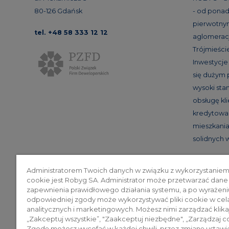
80-126 Gdańsk
- od ponad 
pierwotnym
tel. +48 58 333 12 12
aglomeracj
Trójmieście
Inwestycj
się dużym
wysoki st
obsługę kl
kredytowan
mieszkania 
solidnych
Administratorem Twoich danych w związku z wykorzystaniem
cookie jest Robyg SA. Administrator może przetwarzać dane
Poli
zapewnienia prawidłowego działania systemu, a po wyrażeni
odpowiedniej zgody może wykorzystywać pliki cookie w cel
analitycznych i marketingowych. Możesz nimi zarządzać klika
„Zakceptuj wszystkie”, "Zaakceptuj niezbędne", „Zarządzaj c
© 2026 ROBYG. Wszystkie prawa zas
Zgodę możesz wycofać w każdej chwili, przez zmianę ustawi