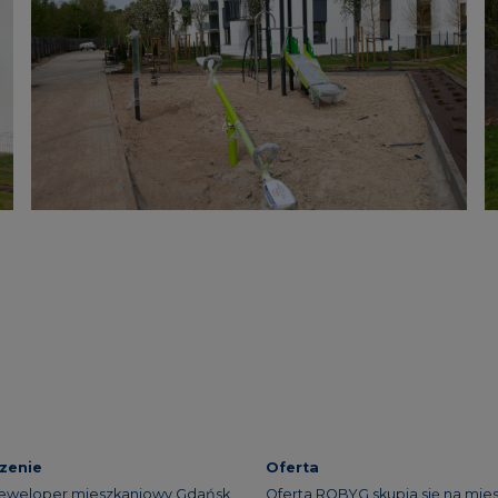
zenie
Oferta
eweloper mieszkaniowy Gdańsk
Oferta ROBYG skupia się na mie