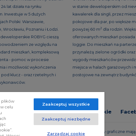
24 lat działa na rynku
w stanie deweloperskim od niew
. Inwestuje w 5 dużych
kawalerek dla singli, przez miesz
ach Polski: Warszawie,
pokojowe dla par, po większe m
2
, Wrocławiu, Poznaniu i Łodzi.
powyżej 60 m
dla rodzin. Więk
e deweloperskie ROBYG cieszą
oferowanych mieszkań posiada 
 powodzeniem ze względu na
loggie. Do mieszkań na parterz
andard mieszkań, kompleksową
przynależą zielone ogródki oraz 
ienta - pomoc w procesie
wygody mieszkańców przewidzi
ia i możliwość wykończenia
miejsca w halach garażowych i 
pod klucz - oraz rzetelnych i
postojowe na zewnątrz budynk
 wykonawców.
 plików
Zaakceptuj wszystkie
 w celu
tyka prywatności
Relacje inwestorskie
Face
u
ach
Zaakceptuj niezbędne
jąc
ookie”.
trzeżone. Powyższa oferta i przedstawione materiały graficzne mają c
Zarządzaj cookie
eń. Więcej