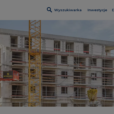
Wyszukiwarka
Inwestycje
D
Wszystkie i
Nadmotławi
Nowa Wało
Kobieli 4
Leszczyński
Szumilas
ROSA Resid
Lawendowe
Pas Startow