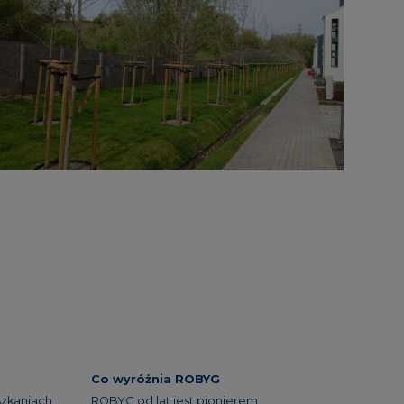
Co wyróżnia ROBYG
szkaniach
ROBYG od lat jest pionierem