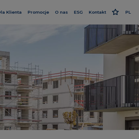
la Klienta
Promocje
O nas
ESG
Kontakt
PL
nwestycje
Kredyt
Poznaj nas
Odpowiedzialne podejści
EN
Wykończenie pod klucz
Nasz standard
Strategia i raport
e Apartments
Program poleceń
Dajemy więcej
Polityki
wa
Karta rabatowa
Smart House by Keemple
Rzecznik Klienta
Zakup Gruntu
ch 2
Dziennik budowy
Spółki Grupy
Panel Klienta
Dla inwestora
ence
Kariera
 Wzgórza
y