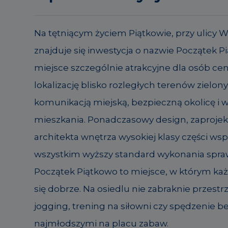
Na tętniącym życiem Piątkowie, przy ulicy 
znajduje się inwestycja o nazwie Początek Pi
miejsce szczególnie atrakcyjne dla osób ce
lokalizację blisko rozległych terenów zielon
komunikacją miejską, bezpieczną okolicę i 
mieszkania. Ponadczasowy design, zaproje
architekta wnętrza wysokiej klasy części ws
wszystkim wyższy standard wykonania spraw
Początek Piątkowo to miejsce, w którym każ
się dobrze. Na osiedlu nie zabraknie przest
jogging, trening na siłowni czy spędzenie be
najmłodszymi na placu zabaw.