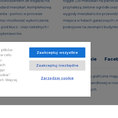
 powodzeniem ze względu na
loggie. Do mieszkań na parterz
andard mieszkań, kompleksową
przynależą zielone ogródki oraz 
ienta - pomoc w procesie
wygody mieszkańców przewidzi
ia i możliwość wykończenia
miejsca w halach garażowych i 
pod klucz - oraz rzetelnych i
postojowe na zewnątrz budynk
 wykonawców.
 plików
Zaakceptuj wszystkie
 w celu
tyka prywatności
Relacje inwestorskie
Face
u
ach
Zaakceptuj niezbędne
jąc
ookie”.
trzeżone. Powyższa oferta i przedstawione materiały graficzne mają c
Zarządzaj cookie
eń. Więcej
 projekty realizacyjne, nie stanowią również oferty handlowej w roz
oraz innych właściwych przepisów prawnych.