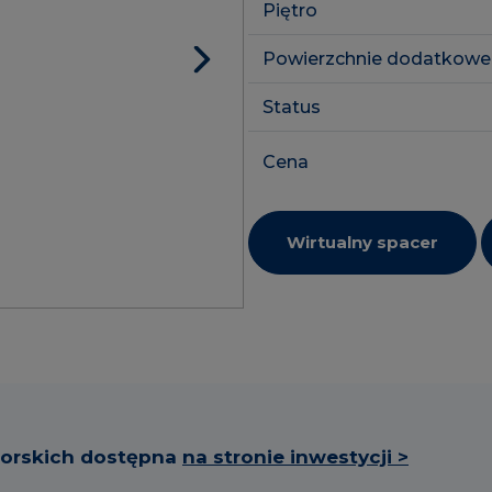
Piętro
Powierzchnie dodatkowe
Status
Cena
Wirtualny spacer
torskich dostępna
na stronie inwestycji >