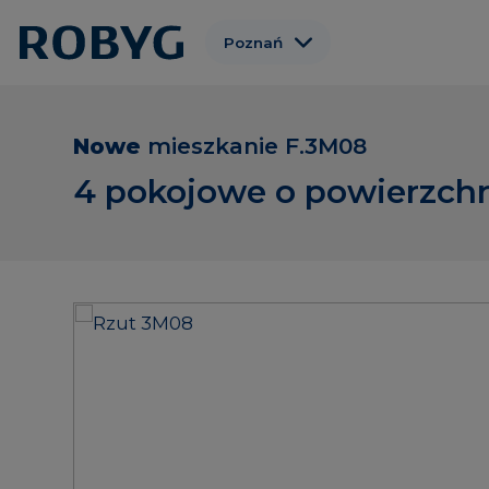
Poznań
Warszawa
Gdańsk
Nowe
mieszkanie
F.3M08
Wrocław
4 pokojowe o powierzchn
Gdynia
Łódź