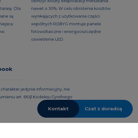
e
obniżyć koszty eksploatacji mieszkania
tarasy. Dla
nawet o 30%. W celu obniżenia kosztów
ane są
wynikających z użytkowania części
miejsca
wspólnych ROBYG montuje panele
ów.
fotowoltaiczne i energooszczędne
oświetlenie LED.
book
harakter jedynie informacyjny, nie
umieniu art. 66 §1 Kodeksu Cywilnego
Kontakt
Czat z doradcą