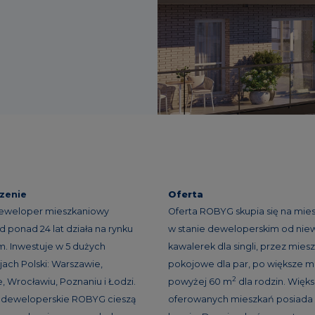
zenie
Oferta
eweloper mieszkaniowy
Oferta ROBYG skupia się na mie
d ponad 24 lat działa na rynku
w stanie deweloperskim od niew
. Inwestuje w 5 dużych
kawalerek dla singli, przez miesz
ach Polski: Warszawie,
pokojowe dla par, po większe m
2
, Wrocławiu, Poznaniu i Łodzi.
powyżej 60 m
dla rodzin. Więk
e deweloperskie ROBYG cieszą
oferowanych mieszkań posiada 