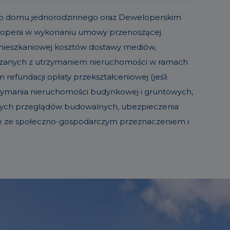
o lub domu jednorodzinnego oraz Deweloperskim
elopera w wykonaniu umowy przenoszącej
 mieszkaniowej kosztów dostawy mediów,
iązanych z utrzymaniem nieruchomości w ramach
refundacji opłaty przekształceniowej (jeśli
trzymania nieruchomości budynkowej i gruntowych,
sowych przeglądów budowalnych, ubezpieczenia
ie ze społeczno-gospodarczym przeznaczeniem i