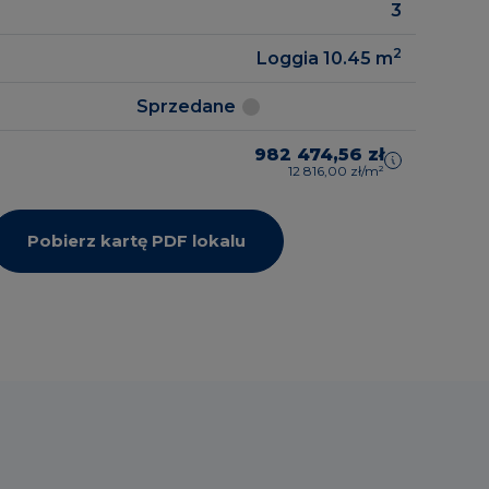
3
2
Loggia 10.45
m
Sprzedane
982 474,56 zł
12 816,00 zł/m²
Pobierz kartę PDF lokalu