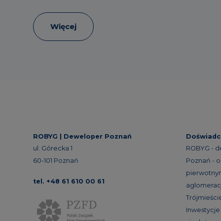
Więcej
ROBYG |
Deweloper Poznań
Doświadc
ul. Górecka 1
ROBYG - d
60-101 Poznań
Poznań - o
pierwotnym
tel. +48 61 610 00 61
aglomeracj
Trójmieście
Inwestycj