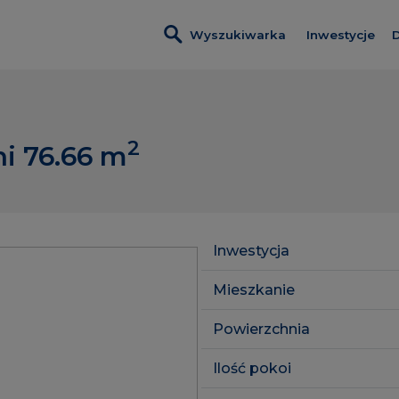
Wyszukiwarka
Inwestycje
D
Wszystkie i
Elektrovnia 
2
i 76.66
m
Początek Pi
Piątkowo Re
Inwestycje 
Inwestycja
Lokale usłu
Mieszkanie
Powierzchnia
Ilość pokoi