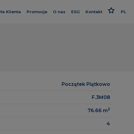
la Klienta
Promocje
O nas
ESG
Kontakt
PL
nwestycje
Kredyt
Poznaj nas
Odpowiedzialne podejści
EN
Wykończenie pod klucz
Nasz standard
Strategia i raport
Garbary
Program poleceń
Dajemy więcej
Polityki
ątkowo
Karta rabatowa
Smart House by Keemple
sidence
Rzecznik Klienta
Zakup Gruntu
zrealizowane
Początek Piątkowo
Dziennik budowy
Spółki Grupy
gowe
F.3M08
Panel Klienta
Dla inwestora
2
76.66
m
Kariera
4