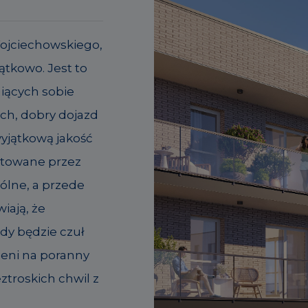
Wojciechowskiego,
ątkowo. Jest to
niących sobie
ych, dobry dojazd
wyjątkową jakość
ktowane przez
pólne, a przede
iają, że
dy będzie czuł
rzeni na poranny
ztroskich chwil z