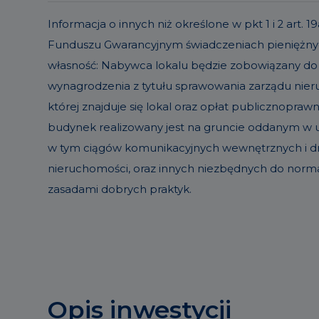
Informacja o innych niż określone w pkt 1 i 2 ar
Funduszu Gwarancyjnym świadczeniach pieniężnyc
własność: Nabywca lokalu będzie zobowiązany do
wynagrodzenia z tytułu sprawowania zarządu ni
której znajduje się lokal oraz opłat publicznopraw
budynek realizowany jest na gruncie oddanym w uż
w tym ciągów komunikacyjnych wewnętrznych i dró
nieruchomości, oraz innych niezbędnych do norm
zasadami dobrych praktyk.
Opis inwestycji