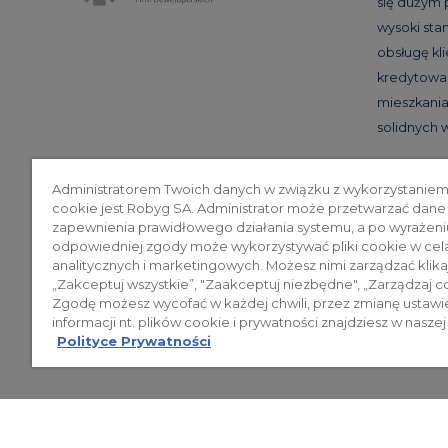
się dużym
wysoki st
obsługę kl
kredytowan
mieszkania 
solidnych
Administratorem Twoich danych w związku z wykorzystaniem
cookie jest Robyg SA. Administrator może przetwarzać dane
Poli
zapewnienia prawidłowego działania systemu, a po wyrażeni
odpowiedniej zgody może wykorzystywać pliki cookie w cel
analitycznych i marketingowych. Możesz nimi zarządzać klika
„Zakceptuj wszystkie”, "Zaakceptuj niezbędne", „Zarządzaj c
© 2026 ROBYG. Wszystkie prawa zas
Zgodę możesz wycofać w każdej chwili, przez zmianę ustawi
mogą być traktowane jako ostateczne
informacji nt. plików cookie i prywatności znajdziesz w naszej
Polityce Prywatności