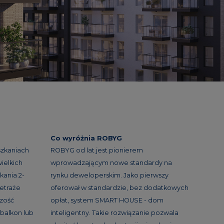
Co wyróżnia ROBYG
szkaniach
ROBYG od lat jest pionierem
ielkich
wprowadzającym nowe standardy na
kania 2-
rynku deweloperskim. Jako pierwszy
etraże
oferował w standardzie, bez dodatkowych
szość
opłat, system SMART HOUSE - dom
balkon lub
inteligentny. Takie rozwiązanie pozwala