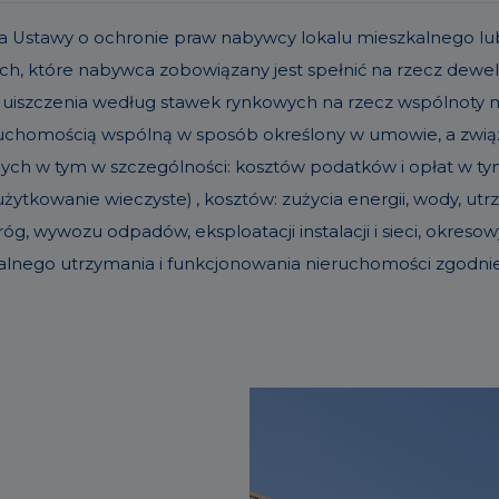
t. 19a Ustawy o ochronie praw nabywcy lokalu mieszkalneg
h, które nabywca zobowiązany jest spełnić na rzecz dew
 uiszczenia według stawek rynkowych na rzecz wspólnoty
eruchomością wspólną w sposób określony w umowie, a zw
nych w tym w szczególności: kosztów podatków i opłat w tym 
ytkowanie wieczyste) , kosztów: zużycia energii, wody, u
g, wywozu odpadów, eksploatacji instalacji i sieci, okre
alnego utrzymania i funkcjonowania nieruchomości zgodn