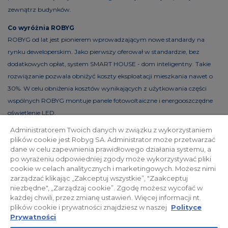
zewnątrz budynków.
Co wyróżnia ROBYG
ROBYG od lat jest pionierem wprowadzającym nowe standardy na
rynku deweloperskim. Jako pierwszy oferował w standardzie, bez
dodatkowych opłat, system SMART HOUSE - dom inteligentny. Takie
rozwiązanie pozwala obniżyć koszty eksploatacji mieszkania nawet o
30%. W celu obniżenia kosztów wynikających z użytkowania części
wspólnych ROBYG montuje panele fotowoltaiczne i energooszczędne
oświetlenie LED.
Administratorem Twoich danych w związku z wykorzystaniem
plików cookie jest Robyg SA. Administrator może przetwarzać
dane w celu zapewnienia prawidłowego działania systemu, a
Polityka prywatności
Relacje inwestorskie
po wyrażeniu odpowiedniej zgody może wykorzystywać pliki
cookie w celach analitycznych i marketingowych. Możesz nimi
zarządzać klikając „Zakceptuj wszystkie”, "Zaakceptuj
Facebook
niezbędne", „Zarządzaj cookie”. Zgodę możesz wycofać w
każdej chwili, przez zmianę ustawień. Więcej informacji nt.
plików cookie i prywatności znajdziesz w naszej
Polityce
© 2026 ROBYG. Wszystkie prawa zastrzeżone. Powyższa oferta i
Prywatności
przedstawione materiały graficzne mają charakter jedynie