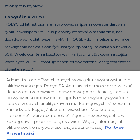
zewnątrz budynków.
Co wyróżnia ROBYG
ROBYG od lat jest pionierem wprowadzającym nowe standardy na
rynku deweloperskim. Jako pierwszy oferował w standardzie, bez
dodatkowych opłat, system SMART HOUSE - dom inteligentny. Takie
rozwiązanie pozwala obniżyć koszty eksploatacji mieszkania nawet o
30%. W celu obniżenia kosztów wynikających z użytkowania części
wspólnych ROBYG montuje panele fotowoltaiczne i energooszczędne
oświetlenie LED.
Administratorem Twoich danych w związku z wykorzystaniem
plików cookie jest Robyg SA. Administrator może przetwarzać
dane w celu zapewnienia prawidłowego działania systemu, a
Polityka prywatności
Relacje inwestorskie
po wyrażeniu odpowiedniej zgody może wykorzystywać pliki
cookie w celach analitycznych i marketingowych. Możesz nimi
zarządzać klikając „Zakceptuj wszystkie”, "Zaakceptuj
Facebook
niezbędne", „Zarządzaj cookie”. Zgodę możesz wycofać w
każdej chwili, przez zmianę ustawień. Więcej informacji nt.
plików cookie i prywatności znajdziesz w naszej
Polityce
© 2026 ROBYG. Wszystkie prawa zastrzeżone. Powyższa oferta i
Prywatności
przedstawione materiały graficzne mają charakter jedynie