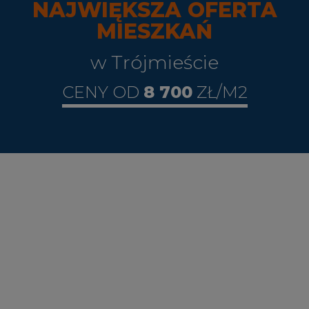
NAJWIĘKSZA OFERTA
MIESZKAŃ
w Trójmieście
CENY OD
8 700
ZŁ/M2