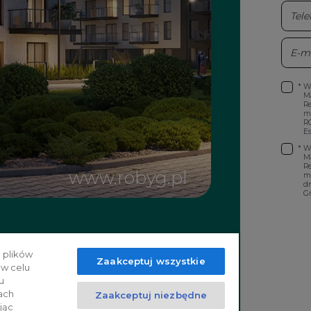
*
W
Ma
Re
ma
RO
Es
*
W
Ma
Re
m
dr
Gr
potrafi liczyć
 plików
Zaakceptuj wszystkie
ij od naszych
 w celu
u
ach
Zaakceptuj niezbędne
jąc