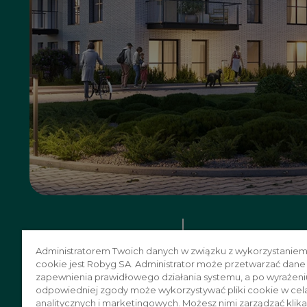
Poznań 
Administratorem Twoich danych w związku z wykorzystaniem
Zaczn
cookie jest Robyg SA. Administrator może przetwarzać dane
zapewnienia prawidłowego działania systemu, a po wyrażeni
odpowiedniej zgody może wykorzystywać pliki cookie w cel
analitycznych i marketingowych. Możesz nimi zarządzać klika