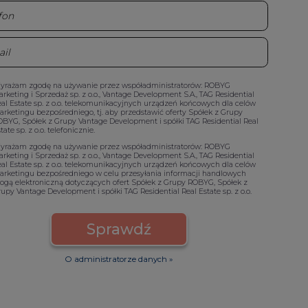
yrażam zgodę na używanie przez współadministratorów: ROBYG
rketing i Sprzedaż sp. z o.o., Vantage Development S.A., TAG Residential
al Estate sp. z o.o. telekomunikacyjnych urządzeń końcowych dla celów
rketingu bezpośredniego, tj. aby przedstawić oferty Spółek z Grupy
BYG, Spółek z Grupy Vantage Development i spółki TAG Residential Real
tate sp. z o.o. telefonicznie.
yrażam zgodę na używanie przez współadministratorów: ROBYG
rketing i Sprzedaż sp. z o.o., Vantage Development S.A., TAG Residential
al Estate sp. z o.o. telekomunikacyjnych urządzeń końcowych dla celów
arketingu bezpośredniego w celu przesyłania informacji handlowych
ogą elektroniczną dotyczących ofert Spółek z Grupy ROBYG, Spółek z
upy Vantage Development i spółki TAG Residential Real Estate sp. z o.o.
Sprawdź
O administratorze danych »